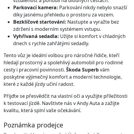
vzdálenost a pohodlí na dlouhých cestách.
Parkovací kamera:
Parkování nikdy nebylo snazší
díky jasnému přehledu o prostoru za vozem.
Bezklíčové startování:
Nastupte a vyražte bez
zdržení s moderním systémem vstupu.
Vyhřívaná sedadla:
Užijte si komfort v chladných
dnech s rychle zahřátými sedadly.
Tento vůz je ideální volbou pro náročné řidiče, kteří
hledají prostorný a spolehlivý automobil pro rodinné
cesty i pracovní povinnosti.
Škoda Superb
vám
poskytne výjimečný komfort a moderní technologie,
které z každé jízdy učiní radost.
Přijďte se přesvědčit na vlastní oči a využijte příležitosti
k testovací jízdě. Navštivte nás v Andy Auta a zažijte
kvalitu, která splní vaše očekávání.
Poznámka prodejce