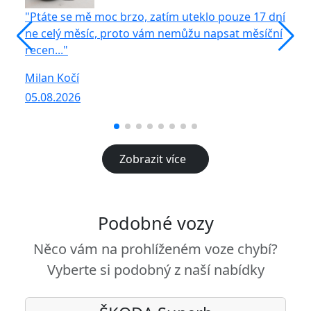
"Ptáte se mě moc brzo, zatím uteklo pouze 17 dní
"S
ne celý měsíc, proto vám nemůžu napsat měsíční
vů
recen..."
R
Milan Kočí
05
05.08.2026
Zobrazit více
Podobné vozy
Něco vám na prohlíženém voze chybí?
Vyberte si podobný z naší nabídky