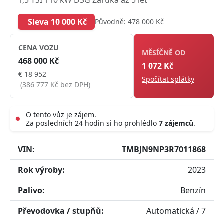
Sleva 10 000 Kč
Původně: 478 000 Kč
CENA VOZU
MĚSÍČNĚ OD
468 000 Kč
1 072 Kč
€ 18 952
Spočítat splátky
(386 777 Kč bez DPH)
O tento vůz je zájem.
Za posledních 24 hodin si ho prohlédlo
7 zájemců
.
Live
VIN:
TMBJN9NP3R7011868
Rok výroby:
2023
Palivo:
Benzín
Převodovka / stupňů:
Automatická / 7