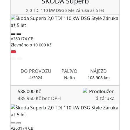
ŠKODA
Superb
2,0 TDI 110 kW DSG Style Záruka až 5 let
V260174 CB
V2
Zlevněno o 10 000 Kč
Zl
DO PROVOZU
PALIVO
NÁJEZD
4/2024
Nafta
108 908 km
588 000 Kč
485 950 Kč bez DPH
V260174 CB
V2