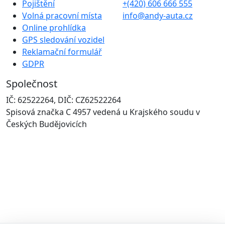
Pojištění
+(420) 606 666 555
Volná pracovní místa
info@andy-auta.cz
Online prohlídka
GPS sledování vozidel
Reklamační formulář
GDPR
Společnost
IČ: 62522264, DIČ: CZ62522264
Spisová značka C 4957 vedená u Krajského soudu v
Českých Budějovicích