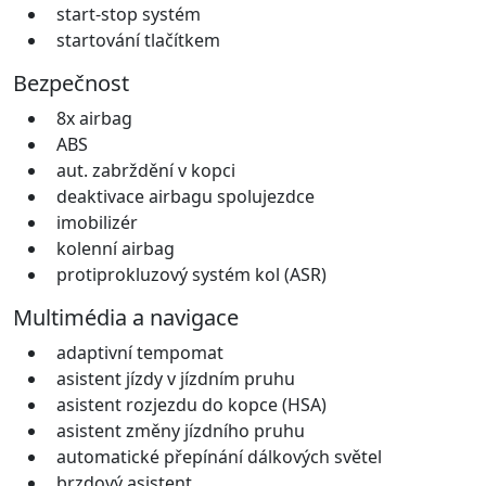
start-stop systém
startování tlačítkem
Bezpečnost
8x airbag
ABS
aut. zabrždění v kopci
deaktivace airbagu spolujezdce
imobilizér
kolenní airbag
protiprokluzový systém kol (ASR)
Multimédia a navigace
adaptivní tempomat
asistent jízdy v jízdním pruhu
asistent rozjezdu do kopce (HSA)
asistent změny jízdního pruhu
automatické přepínání dálkových světel
brzdový asistent