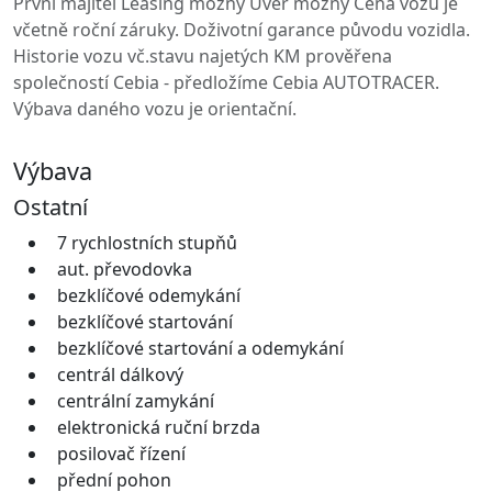
První majitel Leasing možný Úvěr možný Cena vozu je
včetně roční záruky. Doživotní garance původu vozidla.
Historie vozu vč.stavu najetých KM prověřena
společností Cebia - předložíme Cebia AUTOTRACER.
Výbava daného vozu je orientační.
Výbava
Ostatní
7 rychlostních stupňů
aut. převodovka
bezklíčové odemykání
bezklíčové startování
bezklíčové startování a odemykání
centrál dálkový
centrální zamykání
elektronická ruční brzda
posilovač řízení
přední pohon