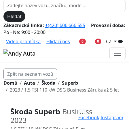
Hledat
Zákaznická linka:
+(420) 606 666 555
Provozní doba:
Po - Ne: 9:00 - 20:00
Video prohlídka
Hlídací pes
CZ
0
0
Zpět na seznam vozů
Domů
Auta
Škoda
Superb
2023 / 1,5 TSI 110 kW DSG Business Záruka až 5 let
Škoda Superb
Business
Facebook
Instagram
2023
1,5 TSI 110 kW DSG Záruka až 5 let