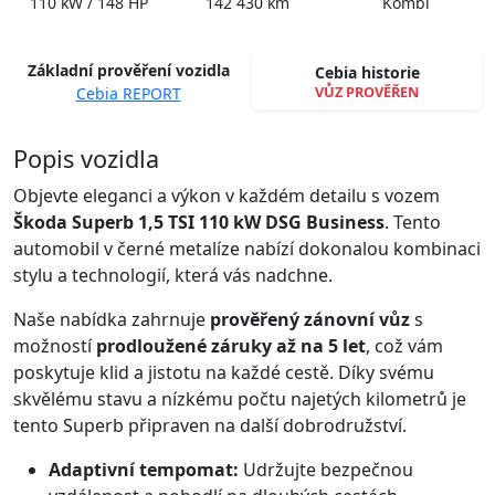
110 kW / 148 HP
142 430 km
Kombi
Základní prověření vozidla
Cebia historie
VŮZ PROVĚŘEN
Cebia REPORT
Spustit video
Popis vozidla
Objevte eleganci a výkon v každém detailu s vozem
Škoda Superb 1,5 TSI 110 kW DSG Business
. Tento
automobil v černé metalíze nabízí dokonalou kombinaci
stylu a technologií, která vás nadchne.
Naše nabídka zahrnuje
prověřený zánovní vůz
s
možností
prodloužené záruky až na 5 let
, což vám
poskytuje klid a jistotu na každé cestě. Díky svému
skvělému stavu a nízkému počtu najetých kilometrů je
tento Superb připraven na další dobrodružství.
Adaptivní tempomat:
Udržujte bezpečnou