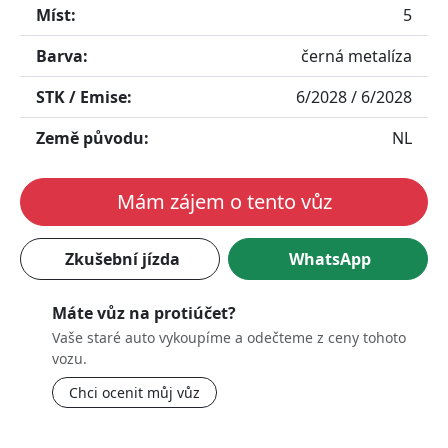
Míst:
5
Barva:
černá metalíza
STK / Emise:
6/2028 / 6/2028
Země původu:
NL
Mám zájem o tento vůz
Zkušební jízda
WhatsApp
Máte vůz na protiúčet?
Vaše staré auto vykoupíme a odečteme z ceny tohoto
vozu.
Chci ocenit můj vůz