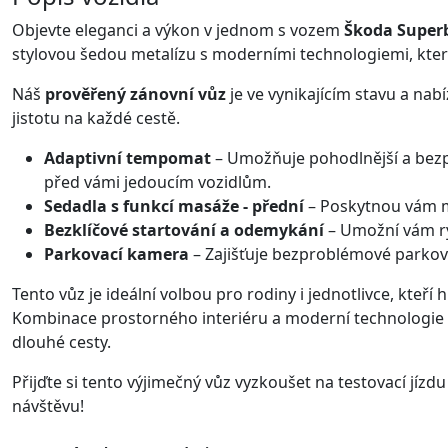
Objevte eleganci a výkon v jednom s vozem
Škoda Superb
stylovou šedou metalízu s moderními technologiemi, kter
Náš
prověřený zánovní vůz
je ve vynikajícím stavu a nabí
jistotu na každé cestě.
Adaptivní tempomat
– Umožňuje pohodlnější a bezpe
před vámi jedoucím vozidlům.
Sedadla s funkcí masáže - přední
– Poskytnou vám m
Bezklíčové startování a odemykání
– Umožní vám ryc
Parkovací kamera
– Zajišťuje bezproblémové parkov
Tento vůz je ideální volbou pro rodiny i jednotlivce, kteří
Kombinace prostorného interiéru a moderní technologie 
dlouhé cesty.
Přijďte si tento výjimečný vůz vyzkoušet na testovací jízdu
návštěvu!