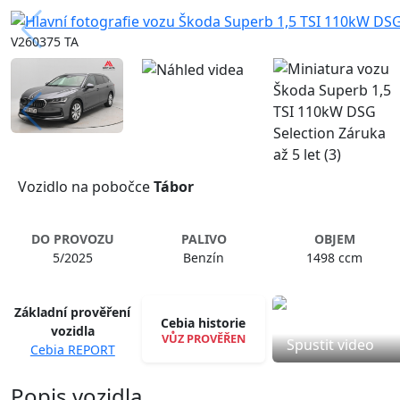
V260375 TA
Vozidlo na pobočce
Tábor
DO PROVOZU
PALIVO
OBJEM
5/2025
Benzín
1498 ccm
Základní prověření
Cebia historie
vozidla
VŮZ PROVĚŘEN
Spustit video
Cebia REPORT
Popis vozidla