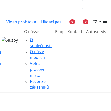
Video prohlídka
Hlídací pes
CZ
0
0
O nás
Blog
Kontakt
Autoservis
O
společnosti
a
O nás v
médiích
í
Volná
pracovní
místa
Recenze
T
zákazníků