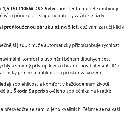
 1,5 TSI 110kW DSG Selection
. Tento model kombinuje
é vám přinesou nezapomenutelný zážitek z jízdy.
zí
prodlouženou záruku až na 5 let
, což vám zaručí klid a
čnější jízdu tím, že automaticky přizpůsobuje rychlost
aximální komfort a uvolnění během dlouhých cest.
hlý a snadný přístup k vozu bez nutnosti hledání klíče.
ání díky jasnému pohledu na prostor za vozem.
 hledají spolehlivost a komfort v každodenním životě.
dělá z
Škoda Superb
skvělého společníka na krátké i
 a přesvědčte se sami o jeho kvalitách. Těšíme se na vaši