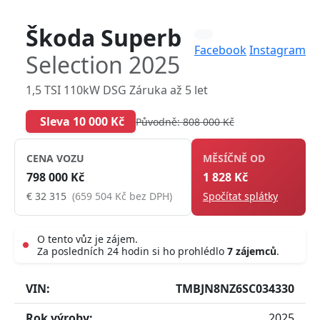
Škoda Superb
Facebook
Instagram
Selection 2025
1,5 TSI 110kW DSG Záruka až 5 let
Sleva 10 000 Kč
Původně: 808 000 Kč
CENA VOZU
MĚSÍČNĚ OD
798 000 Kč
1 828 Kč
€ 32 315
(659 504 Kč bez DPH)
Spočítat splátky
O tento vůz je zájem.
Za posledních 24 hodin si ho prohlédlo
7 zájemců
.
Live
VIN:
TMBJN8NZ6SC034330
Rok výroby:
2025