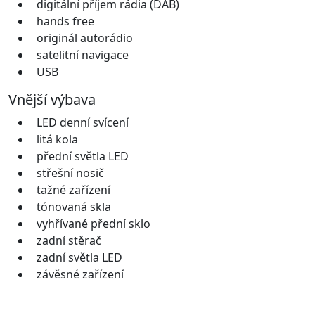
digitální příjem rádia (DAB)
hands free
originál autorádio
satelitní navigace
USB
Vnější výbava
LED denní svícení
litá kola
přední světla LED
střešní nosič
tažné zařízení
tónovaná skla
vyhřívané přední sklo
zadní stěrač
zadní světla LED
závěsné zařízení