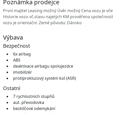
Poznámka prodejce
První majitel Leasing možný Úvěr možný Cena vozu je včet
Historie vozu vč.stavu najetých KM prověřena společnos
vozu je orientační. Země původu: Dánsko
Výbava
Bezpečnost
6x airbag
ABS
deaktivace airbagu spolujezdce
imobilizér
protiprokluzový systém kol (ASR)
Ostatní
7 rychlostních stupňů
aut. převodovka
bezklíčové odemykání