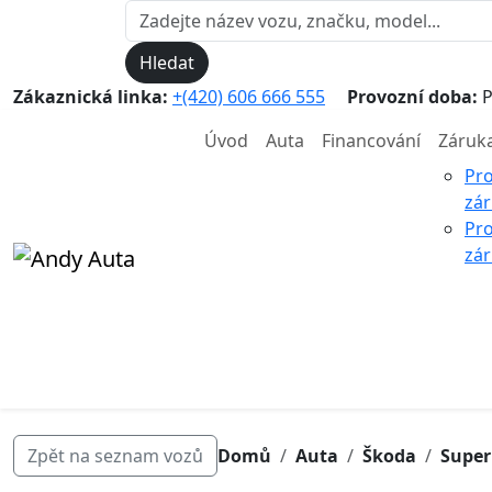
Hledat
Zákaznická linka:
+(420) 606 666 555
Provozní doba:
P
Úvod
Auta
Financování
Záruk
Pr
zá
Pr
zár
Zpět na seznam vozů
Domů
Auta
Škoda
Super