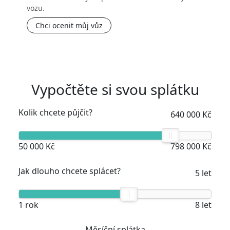
vozu.
Chci ocenit můj vůz
Vypočtěte si svou splátku
Kolik chcete půjčit?
640 000 Kč
50 000 Kč
798 000 Kč
Jak dlouho chcete splácet?
5 let
1 rok
8 let
Měsíční splátka