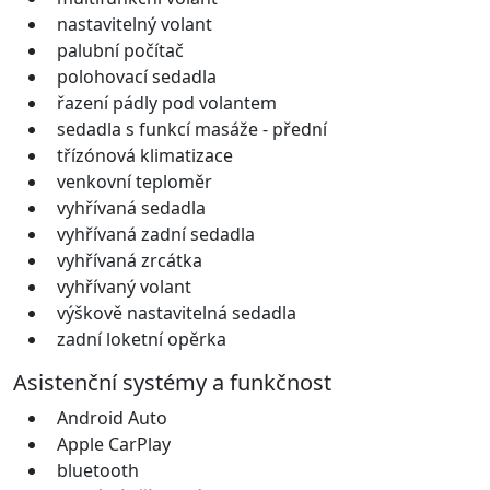
nastavitelný volant
palubní počítač
polohovací sedadla
řazení pádly pod volantem
sedadla s funkcí masáže - přední
třízónová klimatizace
venkovní teploměr
vyhřívaná sedadla
vyhřívaná zadní sedadla
vyhřívaná zrcátka
vyhřívaný volant
výškově nastavitelná sedadla
zadní loketní opěrka
Asistenční systémy a funkčnost
Android Auto
Apple CarPlay
bluetooth