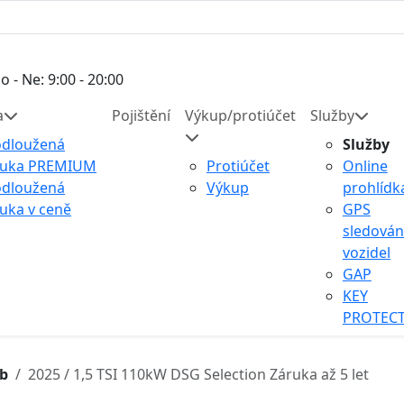
o - Ne: 9:00 - 20:00
a
Pojištění
Výkup/protiúčet
Služby
odloužená
Služby
ruka PREMIUM
Protiúčet
Online
odloužená
Výkup
prohlídk
uka v ceně
GPS
sledován
vozidel
GAP
KEY
PROTEC
b
2025 / 1,5 TSI 110kW DSG Selection Záruka až 5 let