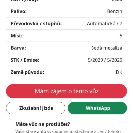
Palivo:
Benzín
Převodovka / stupňů:
Automatická / 7
Míst:
5
Barva:
šedá metalíza
STK / Emise:
5/2029 / 5/2029
Země původu:
DK
Mám zájem o tento vůz
Zkušební jízda
WhatsApp
Máte vůz na protiúčet?
Vaše staré auto vykoupíme a odečteme z ceny tohoto