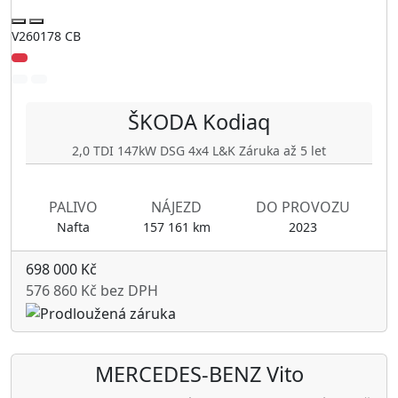
V260178 CB
ŠKODA
Kodiaq
2,0 TDI 147kW DSG 4x4 L&K Záruka až 5 let
PALIVO
NÁJEZD
DO PROVOZU
Nafta
157 161 km
2023
698 000 Kč
576 860 Kč bez DPH
MERCEDES-BENZ
Vito