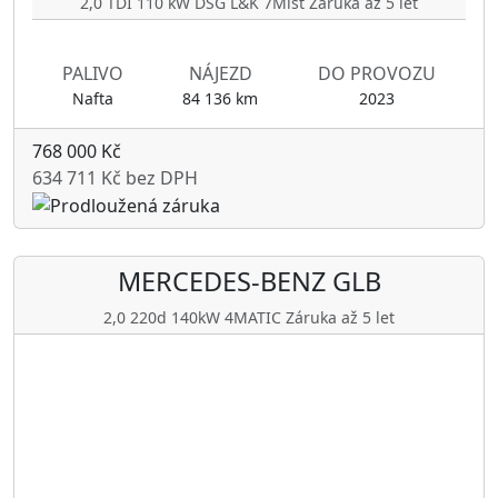
2,0 TDI 110 kW DSG L&K 7Míst Záruka až 5 let
PALIVO
NÁJEZD
DO PROVOZU
Nafta
84 136 km
2023
768 000 Kč
634 711 Kč bez DPH
MERCEDES-BENZ
GLB
2,0 220d 140kW 4MATIC Záruka až 5 let