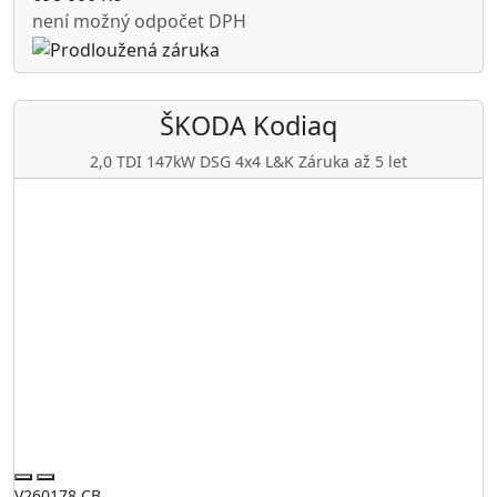
není možný odpočet DPH
ŠKODA
Kodiaq
2,0 TDI 147kW DSG 4x4 L&K Záruka až 5 let
V260178 CB