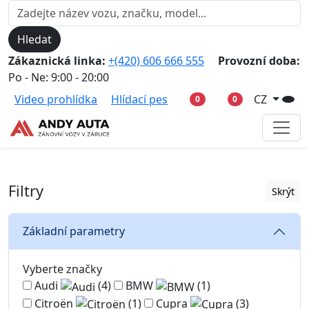
Hledat
Zákaznická linka:
+(420) 606 666 555
Provozní doba:
Po - Ne: 9:00 - 20:00
Video prohlídka
Hlídací pes
CZ
0
0
Filtry
Skrýt
Základní parametry
Vyberte značky
Audi
(4)
BMW
(1)
Citroën
(1)
Cupra
(3)