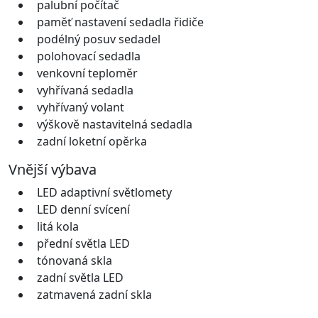
palubní počítač
paměť nastavení sedadla řidiče
podélný posuv sedadel
polohovací sedadla
venkovní teploměr
vyhřívaná sedadla
vyhřívaný volant
výškově nastavitelná sedadla
zadní loketní opěrka
Vnější výbava
LED adaptivní světlomety
LED denní svícení
litá kola
přední světla LED
tónovaná skla
zadní světla LED
zatmavená zadní skla