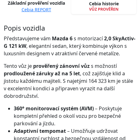
Základní prověření vozidla
Cebia historie
VŮZ PROVĚŘEN
Cebia REPORT
Spustit video
Popis vozidla
Představujeme vám
Mazda 6
s motorizací
2,0 SkyActiv-
G 121 kW
, elegantní sedan, který kombinuje výkon s
luxusním designem v atraktivní červené metalíze.
Tento vůz je
prověřený zánovní vůz
s možností
prodloužené záruky až na 5 let
, což zajišťuje klid a
jistotu každému majiteli. S najetými 164 323 km je stále
v excelentní kondici a připraven vyrazit na další
dobrodružství.
360° monitorovací systém (AVM)
– Poskytuje
kompletní přehled o okolí vozu pro bezpečné
parkování a jízdu.
Adaptivní tempomat
– Umožňuje udržovat
konstantní rychlost a bezpečnou vzdálenost od