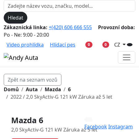
Hledat
Zákaznická linka:
+(420) 606 666 555
Provozní doba:
Po - Ne: 9:00 - 20:00
Video prohlídka
Hlídací pes
CZ
0
0
Zpět na seznam vozů
Domů
Auta
Mazda
6
2022 / 2,0 SkyActiv-G 121 kW Záruka až 5 let
Mazda 6
Facebook
Instagram
2,0 SkyActiv-G 121 kW Záruka až 5 let