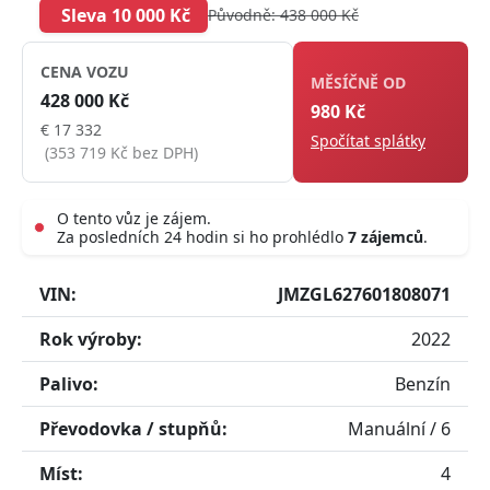
Sleva 10 000 Kč
Původně: 438 000 Kč
CENA VOZU
MĚSÍČNĚ OD
428 000 Kč
980 Kč
€ 17 332
Spočítat splátky
(353 719 Kč bez DPH)
O tento vůz je zájem.
Za posledních 24 hodin si ho prohlédlo
7 zájemců
.
Live
VIN:
JMZGL627601808071
Rok výroby:
2022
Palivo:
Benzín
Převodovka / stupňů:
Manuální / 6
Míst:
4