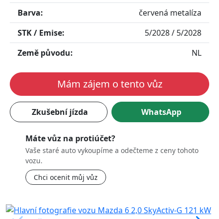
Barva:
červená metalíza
STK / Emise:
5/2028 / 5/2028
Země původu:
NL
Mám zájem o tento vůz
Zkušební jízda
WhatsApp
Máte vůz na protiúčet?
Vaše staré auto vykoupíme a odečteme z ceny tohoto
vozu.
Chci ocenit můj vůz