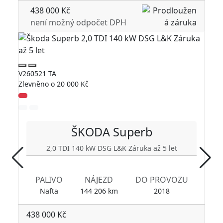
438 000 Kč
není možný odpočet DPH
V260521 TA
V2
Zlevněno o 20 000 Kč
Zl
ŠKODA
Superb
2,0 TDI 140 kW DSG L&K Záruka až 5 let
PALIVO
NÁJEZD
DO PROVOZU
Nafta
144 206 km
2018
438 000 Kč