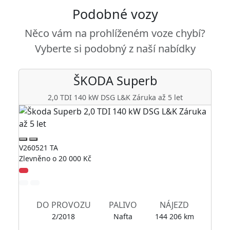
Podobné vozy
Něco vám na prohlíženém voze chybí?
Vyberte si podobný z naší nabídky
ŠKODA
Superb
2,0 TDI 140 kW DSG L&K Záruka až 5 let
V260521 TA
V2
Zlevněno o 20 000 Kč
Zl
DO PROVOZU
PALIVO
NÁJEZD
2/2018
Nafta
144 206 km