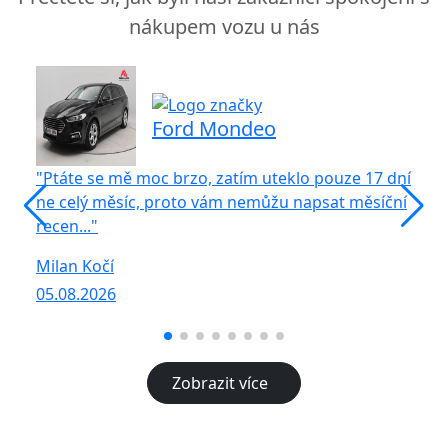
nákupem vozu u nás
Ford Mondeo
"Ptáte se mě moc brzo, zatím uteklo pouze 17 dní
"S
ne celý měsíc, proto vám nemůžu napsat měsíční
vů
recen..."
R
Milan Kočí
05
05.08.2026
Zobrazit více