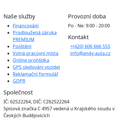
Naše služby
Provozní doba
Financování
Po - Ne: 9:00 - 20:00
Prodloužená záruka
Kontakt
PREMIUM
Pojištění
+(420) 606 666 555
Volná pracovní místa
info@andy-auta.cz
Online prohlídka
GPS sledování vozidel
Reklamační formulář
GDPR
Společnost
IČ: 62522264, DIČ: CZ62522264
Spisová značka C 4957 vedená u Krajského soudu v
Českých Budějovicích