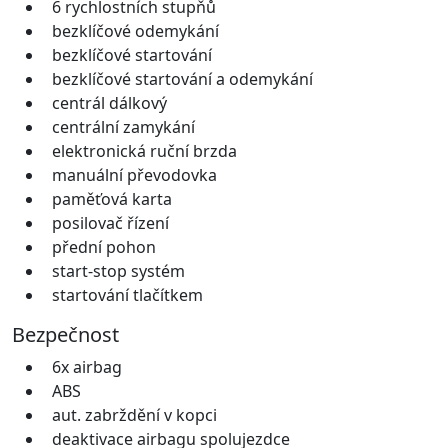
6 rychlostních stupňů
bezklíčové odemykání
bezklíčové startování
bezklíčové startování a odemykání
centrál dálkový
centrální zamykání
elektronická ruční brzda
manuální převodovka
paměťová karta
posilovač řízení
přední pohon
start-stop systém
startování tlačítkem
Bezpečnost
6x airbag
ABS
aut. zabrždění v kopci
deaktivace airbagu spolujezdce