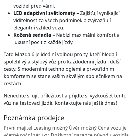
vozidel před vámi.
LED adaptivní světlomety
– Zajišťují vynikající
viditelnost za všech podmínek a zvýrazňují
elegantní vzhled vozu.
Kožená sedadla
– Nabízí maximální komfort a
luxusní pocit z každé jízdy.
Tato Mazda 6 je ideální volbou pro ty, kteří hledají
spolehlivý a stylový vůz pro každodenní jízdu i delší
cesty. S moderními technologiemi a prvotřídním
komfortem se stane vaším skvělým společníkem na
cestách.
Nenechte si ujít příležitost a přijďte si vyzkoušet tento
vůz na testovací jízdě. Kontaktujte nás ještě dnes!
Poznámka prodejce
První majitel Leasing možný Úvěr možný Cena vozu je
včetně roční záruky. Doživotní garance původu vozidla.