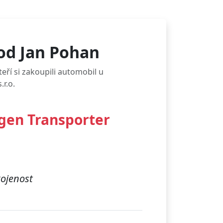
od Jan Pohan
eří si zakoupili automobil u
.r.o.
gen Transporter
kojenost