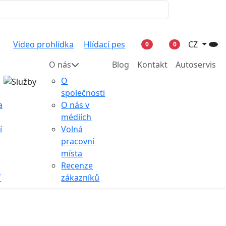
Video prohlídka
Hlídací pes
CZ
0
0
O nás
Blog
Kontakt
Autoservis
O
společnosti
a
O nás v
médiích
í
Volná
pracovní
místa
Recenze
T
zákazníků