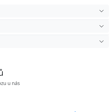
ů
ozu u nás
F