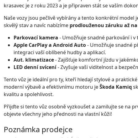
krasavec je z roku 2023 a je připraven stát se vaším dok
Naše vozy jsou pečlivě vybírány a tento konkrétní model 
skvělý stav a navíc nabízíme
prodlouženou záruku až na 
Parkovací kamera
- Umožňuje snadné parkování i v t
Apple CarPlay a Android Auto
- Umožňuje snadné př
integraci vaší oblíbené hudby a aplikací.
Aut. klimatizace
- Zajišťuje komfortní jízdu v jakémko
LED denní svícení
- Zvyšuje vaši viditelnost a bezpečno
Tento vůz je ideální pro ty, kteří hledají stylové a prakti
moderní výbavě a efektivnímu motoru je
Škoda Kamiq
sk
kvalitu a spolehlivost.
Přijďte si tento vůz osobně vyzkoušet a zamilujte se na prv
objevte všechny jeho přednosti na vlastní kůži!
Poznámka prodejce