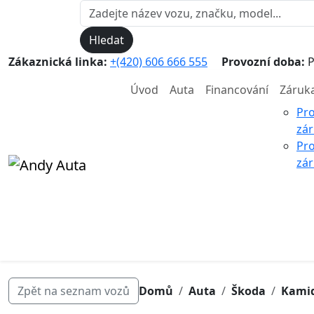
Hledat
Zákaznická linka:
+(420) 606 666 555
Provozní doba:
P
Úvod
Auta
Financování
Záruk
Pr
zá
Pr
zár
Zpět na seznam vozů
Domů
Auta
Škoda
Kami