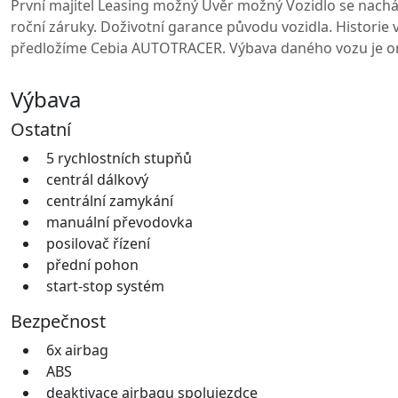
První majitel Leasing možný Úvěr možný Vozidlo se nachá
roční záruky. Doživotní garance původu vozidla. Historie
předložíme Cebia AUTOTRACER. Výbava daného vozu je or
Výbava
Ostatní
5 rychlostních stupňů
centrál dálkový
centrální zamykání
manuální převodovka
posilovač řízení
přední pohon
start-stop systém
Bezpečnost
6x airbag
ABS
deaktivace airbagu spolujezdce