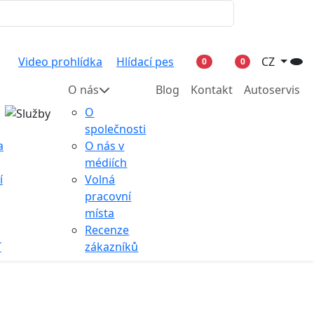
Video prohlídka
Hlídací pes
CZ
0
0
O nás
Blog
Kontakt
Autoservis
O
společnosti
a
O nás v
médiích
í
Volná
pracovní
místa
Recenze
T
zákazníků