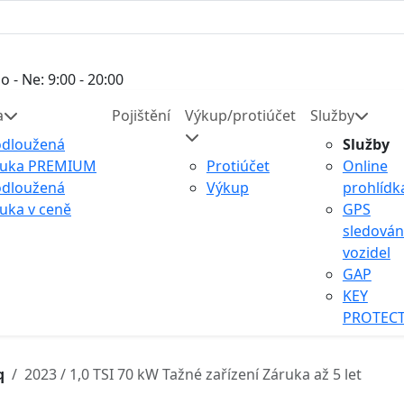
o - Ne: 9:00 - 20:00
a
Pojištění
Výkup/protiúčet
Služby
odloužená
Služby
ruka PREMIUM
Protiúčet
Online
odloužená
Výkup
prohlídk
uka v ceně
GPS
sledován
vozidel
GAP
KEY
PROTEC
q
2023 / 1,0 TSI 70 kW Tažné zařízení Záruka až 5 let