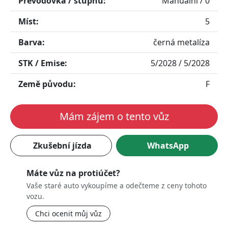
Převodovka / stupňů:
Manuální / 0
Míst:
5
Barva:
černá metalíza
STK / Emise:
5/2028 / 5/2028
Země původu:
F
Mám zájem o tento vůz
Zkušební jízda
WhatsApp
Máte vůz na protiúčet?
Vaše staré auto vykoupíme a odečteme z ceny tohoto
vozu.
Chci ocenit můj vůz