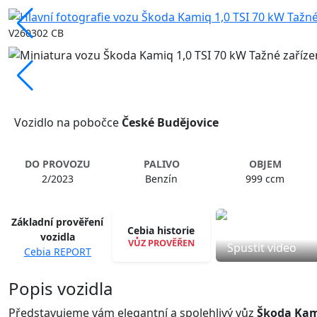
V260302 CB
Vozidlo na pobočce
České Budějovice
DO PROVOZU
PALIVO
OBJEM
2/2023
Benzín
999 ccm
Základní prověření
Cebia historie
vozidla
VŮZ PROVĚŘEN
Spustit video
Cebia REPORT
Popis vozidla
Představujeme vám elegantní a spolehlivý vůz
Škoda Ka