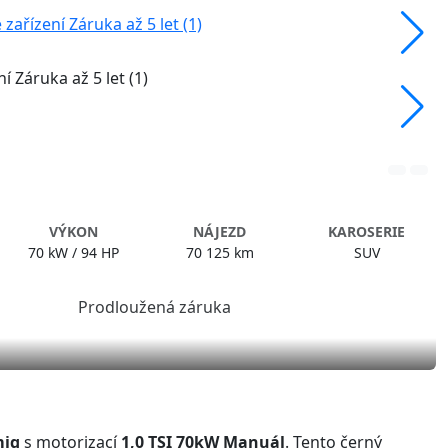
VÝKON
NÁJEZD
KAROSERIE
70 kW / 94 HP
70 125 km
SUV
miq
s motorizací
1,0 TSI 70kW Manuál
. Tento černý