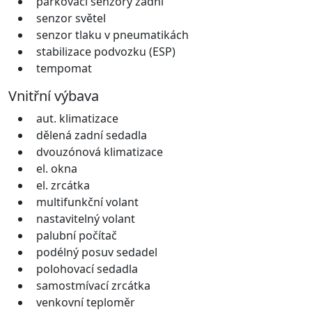
parkovací senzory zadní
senzor světel
senzor tlaku v pneumatikách
stabilizace podvozku (ESP)
tempomat
Vnitřní výbava
aut. klimatizace
dělená zadní sedadla
dvouzónová klimatizace
el. okna
el. zrcátka
multifunkční volant
nastavitelný volant
palubní počítač
podélný posuv sedadel
polohovací sedadla
samostmívací zrcátka
venkovní teploměr