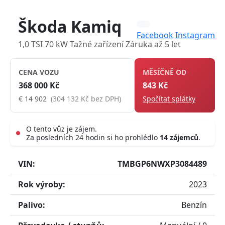
Škoda Kamiq
Facebook
Instagram
1,0 TSI 70 kW Tažné zařízení Záruka až 5 let
CENA VOZU
MĚSÍČNĚ OD
368 000 Kč
843 Kč
€ 14 902
(304 132 Kč bez DPH)
Spočítat splátky
O tento vůz je zájem.
Za posledních 24 hodin si ho prohlédlo
14 zájemců
.
Live
VIN:
TMBGP6NWXP3084489
Rok výroby:
2023
Palivo:
Benzín