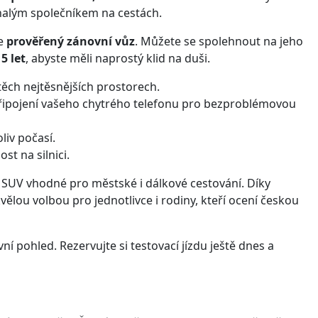
onalým společníkem na cestách.
je
prověřený zánovní vůz
. Můžete se spolehnout na jeho
5 let
, abyste měli naprostý klid na duši.
ěch nejtěsnějších prostorech.
ipojení vašeho chytrého telefonu pro bezproblémovou
liv počasí.
st na silnici.
cké SUV vhodné pro městské i dálkové cestování. Díky
vělou volbou pro jednotlivce i rodiny, kteří ocení českou
ní pohled. Rezervujte si testovací jízdu ještě dnes a