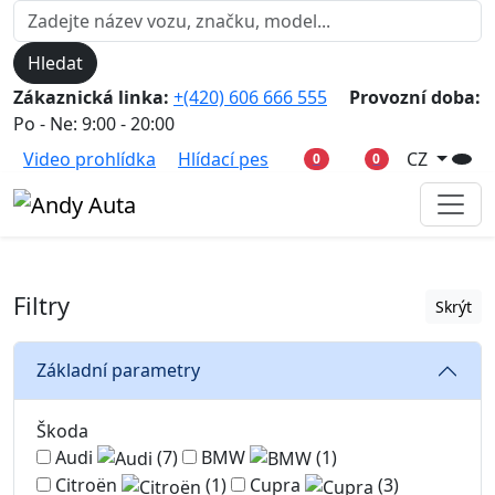
Hledat
Zákaznická linka:
+(420) 606 666 555
Provozní doba:
Po - Ne: 9:00 - 20:00
Video prohlídka
Hlídací pes
CZ
0
0
Filtry
Skrýt
Základní parametry
Škoda
Audi
(7)
BMW
(1)
Citroën
(1)
Cupra
(3)