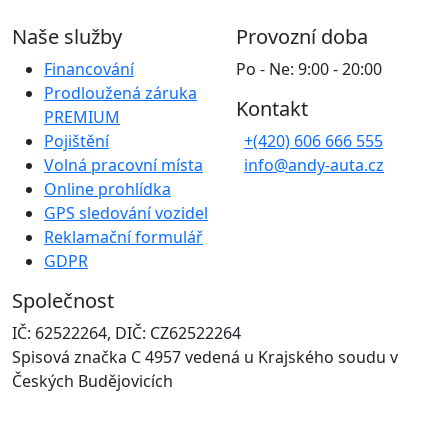
Naše služby
Provozní doba
Financování
Po - Ne: 9:00 - 20:00
Prodloužená záruka
Kontakt
PREMIUM
Pojištění
+(420) 606 666 555
Volná pracovní místa
info@andy-auta.cz
Online prohlídka
GPS sledování vozidel
Reklamační formulář
GDPR
Společnost
IČ: 62522264, DIČ: CZ62522264
Spisová značka C 4957 vedená u Krajského soudu v
Českých Budějovicích