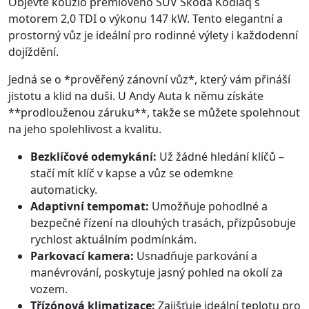
Objevte kouzlo prémiového SUV Škoda Kodiaq s
motorem 2,0 TDI o výkonu 147 kW. Tento elegantní a
prostorný vůz je ideální pro rodinné výlety i každodenní
dojíždění.
Jedná se o *prověřený zánovní vůz*, který vám přináší
jistotu a klid na duši. U Andy Auta k němu získáte
**prodlouženou záruku**, takže se můžete spolehnout
na jeho spolehlivost a kvalitu.
Bezklíčové odemykání:
Už žádné hledání klíčů –
stačí mít klíč v kapse a vůz se odemkne
automaticky.
Adaptivní tempomat:
Umožňuje pohodlné a
bezpečné řízení na dlouhých trasách, přizpůsobuje
rychlost aktuálním podmínkám.
Parkovací kamera:
Usnadňuje parkování a
manévrování, poskytuje jasný pohled na okolí za
vozem.
Třízónová klimatizace:
Zajišťuje ideální teplotu pro