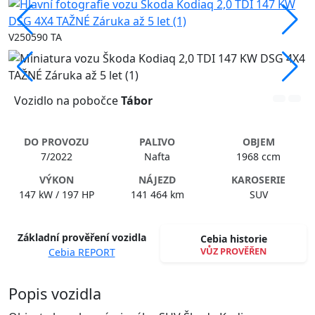
V250590 TA
Vozidlo na pobočce
Tábor
DO PROVOZU
PALIVO
OBJEM
7/2022
Nafta
1968 ccm
VÝKON
NÁJEZD
KAROSERIE
147 kW / 197 HP
141 464 km
SUV
Základní prověření vozidla
Cebia historie
VŮZ PROVĚŘEN
Cebia REPORT
Spustit video
Popis vozidla