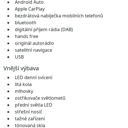
Android Auto
Apple CarPlay
bezdrátová nabíječka mobilních telefonů
bluetooth
digitální příjem rádia (DAB)
hands free
originál autorádio
satelitní navigace
USB
Vnější výbava
LED denní svícení
litá kola
mlhovky
ostřikovače světlometů
přední světla LED
střešní nosič
tažné zařízení
tónovaná skla