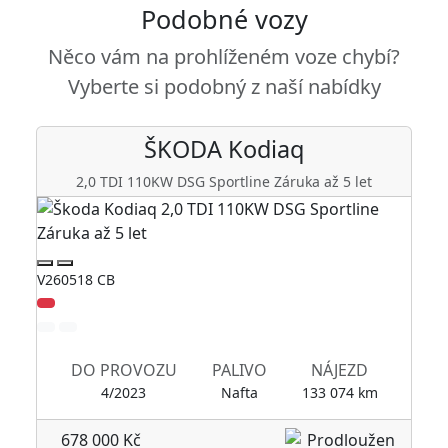
Podobné vozy
Něco vám na prohlíženém voze chybí?
Vyberte si podobný z naší nabídky
ŠKODA
Kodiaq
2,0 TDI 110KW DSG Sportline Záruka až 5 let
1,5
V260518 CB
V250
Zlev
DO PROVOZU
PALIVO
NÁJEZD
4/2023
Nafta
133 074 km
678 000 Kč