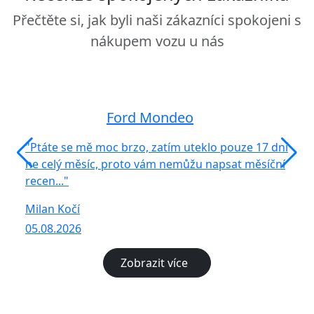
Přečtěte si, jak byli naši zákazníci spokojeni s
nákupem vozu u nás
Ford Mondeo
"Ptáte se mě moc brzo, zatím uteklo pouze 17 dní
"S n
ne celý měsíc, proto vám nemůžu napsat měsíční
vůz 
recen..."
Rom
Milan Kočí
05.0
05.08.2026
Zobrazit více