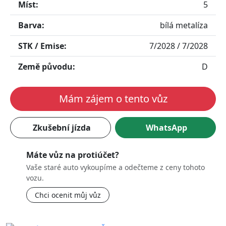
Míst:
5
Barva:
bílá metalíza
STK / Emise:
7/2028 / 7/2028
Země původu:
D
Mám zájem o tento vůz
Zkušební jízda
WhatsApp
Máte vůz na protiúčet?
Vaše staré auto vykoupíme a odečteme z ceny tohoto
vozu.
Chci ocenit můj vůz