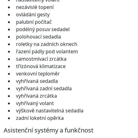
nezávislé topení
ovládání gesty
palubní počítač
podélný posuv sedadel
polohovací sedadla
roletky na zadních oknech
řazení pádly pod volantem
samostmívací zrcátka
třízónová klimatizace
venkovní teploměr
vyhřívaná sedadla
vyhřívaná zadní sedadla
vyhřívaná zrcátka
vyhřívaný volant
výškově nastavitelná sedadla
zadní loketní opěrka
Asistenční systémy a funkčnost