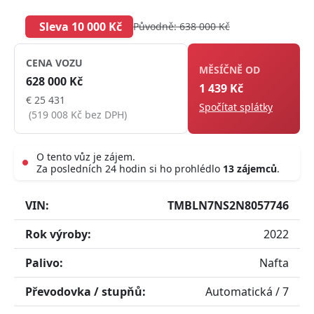
Sleva 10 000 Kč
Původně: 638 000 Kč
CENA VOZU
MĚSÍČNĚ OD
628 000 Kč
1 439 Kč
€ 25 431
Spočítat splátky
(519 008 Kč bez DPH)
O tento vůz je zájem.
Za posledních 24 hodin si ho prohlédlo
13 zájemců
.
Live
VIN:
TMBLN7NS2N8057746
Rok výroby:
2022
Palivo:
Nafta
Převodovka / stupňů:
Automatická / 7