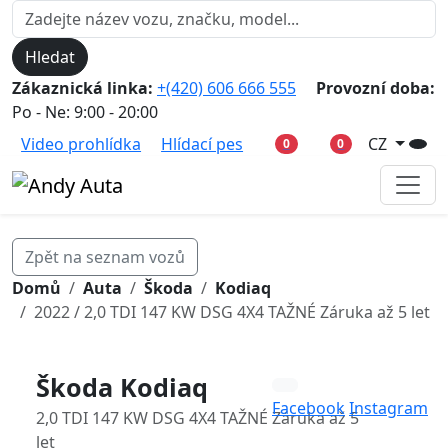
Hledat
Zákaznická linka:
+(420) 606 666 555
Provozní doba:
Po - Ne: 9:00 - 20:00
Video prohlídka
Hlídací pes
CZ
0
0
Zpět na seznam vozů
Domů
Auta
Škoda
Kodiaq
2022 / 2,0 TDI 147 KW DSG 4X4 TAŽNÉ Záruka až 5 let
Škoda Kodiaq
Facebook
Instagram
2,0 TDI 147 KW DSG 4X4 TAŽNÉ Záruka až 5
let