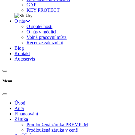
GAP
KEY PROTECT
O nás
O společnosti
O nás v médiích
Volná pracovní místa
Recenze zákazníků
Blog
Kontakt
Autoservis
Menu
Úvod
Auta
Financování
Záruka
Prodloužená záruka PREMIUM
Prodloužená záruka v ceně