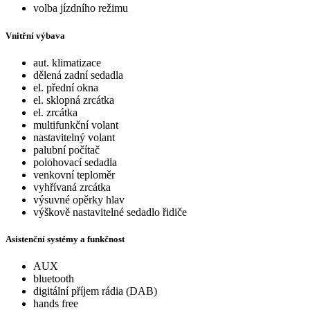
volba jízdního režimu
Vnitřní výbava
aut. klimatizace
dělená zadní sedadla
el. přední okna
el. sklopná zrcátka
el. zrcátka
multifunkční volant
nastavitelný volant
palubní počítač
polohovací sedadla
venkovní teploměr
vyhřívaná zrcátka
výsuvné opěrky hlav
výškově nastavitelné sedadlo řidiče
Asistenční systémy a funkčnost
AUX
bluetooth
digitální příjem rádia (DAB)
hands free