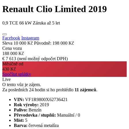
Renault Clio
Limited 2019
0,9 TCE 66 kW Záruka až 5 let
Facebook
Instagram
Sleva 10 000 Kč
Původně: 198 000 Kč
Cena vozu
188 000 Kč
€ 7 613
(není možný odpočet DPH)
Měsíčně od
430 Kč
Spočítat splátky
Live
O tento vůz je zájem.
Za posledních 24 hodin si ho prohlédlo
11 zájemců
.
VIN:
VF1R9800X62736421
Rok výroby:
2019
Palivo:
Benzín
Převodovka / stupňů:
Manuální / 0
Míst:
5
Barva:
červená metalíza