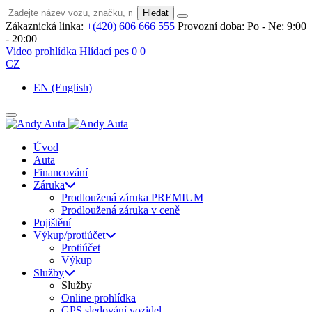
Hledat
Zákaznická linka:
+(420) 606 666 555
Provozní doba:
Po - Ne: 9:00
- 20:00
Video prohlídka
Hlídací pes
0
0
CZ
EN
(English)
Úvod
Auta
Financování
Záruka
Prodloužená záruka PREMIUM
Prodloužená záruka v ceně
Pojištění
Výkup/protiúčet
Protiúčet
Výkup
Služby
Služby
Online prohlídka
GPS sledování vozidel