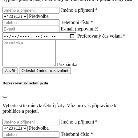
Jméno a příjmení *
Předvolba
Telefonní číslo *
E-mail (nepovinné)
Preferovaný čas volání *
Poznámka
Zavřít
Odeslat žádost o zavolání
Rezervovat zkušební jízdu
Vyberte si termín zkušební jízdy. Vůz pro vás připravíme k
prohlídce a projetí.
Jméno a příjmení *
Předvolba
Telefonní číslo *