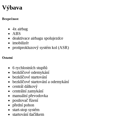
Výbava
Bezpečnost
4x airbag
ABS
deaktivace airbagu spolujezdce
imobilizér
protiprokluzový systém kol (ASR)
Ostatní
6 rychlostních stupňů
bezklíčové odemykání
bezklíčové startování
bezklíčové startování a odemykání
centrál dálkový
centrální zamykání
manuální převodovka
posilovač řízení
přední pohon
start-stop systém
startování tlačítkem