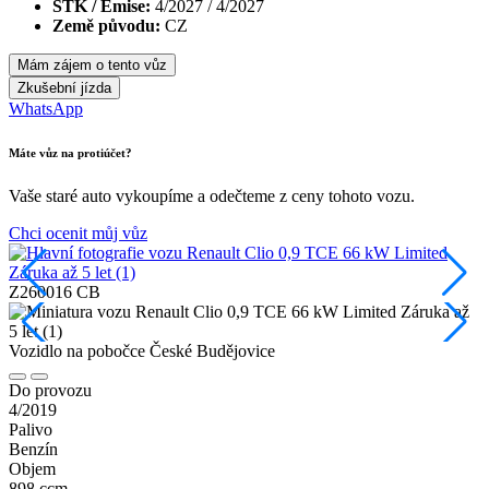
STK / Emise:
4/2027 / 4/2027
Země původu:
CZ
Mám zájem o tento vůz
Zkušební jízda
WhatsApp
Máte vůz na protiúčet?
Vaše staré auto vykoupíme a odečteme z ceny tohoto vozu.
Chci ocenit můj vůz
Z260016 CB
Vozidlo na pobočce
České Budějovice
Do provozu
4/2019
Palivo
Benzín
Objem
898 ccm