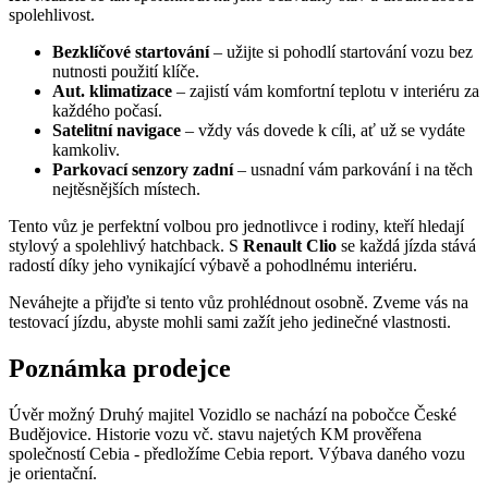
spolehlivost.
Bezklíčové startování
– užijte si pohodlí startování vozu bez
nutnosti použití klíče.
Aut. klimatizace
– zajistí vám komfortní teplotu v interiéru za
každého počasí.
Satelitní navigace
– vždy vás dovede k cíli, ať už se vydáte
kamkoliv.
Parkovací senzory zadní
– usnadní vám parkování i na těch
nejtěsnějších místech.
Tento vůz je perfektní volbou pro jednotlivce i rodiny, kteří hledají
stylový a spolehlivý hatchback. S
Renault Clio
se každá jízda stává
radostí díky jeho vynikající výbavě a pohodlnému interiéru.
Neváhejte a přijďte si tento vůz prohlédnout osobně. Zveme vás na
testovací jízdu, abyste mohli sami zažít jeho jedinečné vlastnosti.
Poznámka prodejce
Úvěr možný Druhý majitel Vozidlo se nachází na pobočce České
Budějovice. Historie vozu vč. stavu najetých KM prověřena
společností Cebia - předložíme Cebia report. Výbava daného vozu
je orientační.