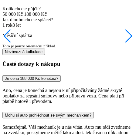
Kolik chcete půjčit?
50 000 Kč
188 000 Kč
Jak dlouho chcete splácet?
1 rok
8 let
Měsíční splátka
Toto je pouze orientační příklad.
Nezávazná kalkulace
Časté dotazy k nákupu
Je cena 188 000 Kč konečná?
Ano, cena je konečná a nejsou k ní připočítávány žádné skryté
poplatky za sepsání smlouvy nebo přípravu vozu. Cena platí při
platbě hotově i převodem.
Mohu si auto prohlédnout se svým mechanikem?
Samozřejmě. Váš mechanik je u nás vítán. Auto mu rádi zvedneme
na zvedáku, poskytneme měřič laku a dostatek času na důkladnou