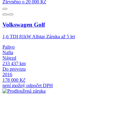
Zlevněno o 20 000 Kč
Z
Volkswagen
Golf
1,6 TDI 81kW Allstar Záruka až 5 let
1
Palivo
P
Nafta
N
Nájezd
N
233 437 km
2
Do provozu
D
2016
2
178 000 Kč
2
není možný odpočet DPH
n