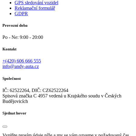
GPS sledování vozidel
Reklamační formulář
GDPR
Provozní doba
Po - Ne: 9:00 - 20:00
Kontakt
+(420) 606 666 555
info@andy-auta.cz
Společnost
IČ: 62522264, DIČ: CZ62522264
Spisová značka C 4957 vedená u Krajského soudu v Českých
Budějovicích
Sjednat hovor
Vyplňte prosím údaje níže a my se vám ozveme v požadovaný čas.