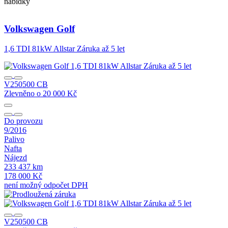
nabídky
Volkswagen
Golf
1,6 TDI 81kW Allstar Záruka až 5 let
1
V250500 CB
Zlevněno o 20 000 Kč
Z
Do provozu
D
9/2016
1
Palivo
P
Nafta
N
Nájezd
N
233 437 km
2
178 000 Kč
2
není možný odpočet DPH
n
V250500 CB