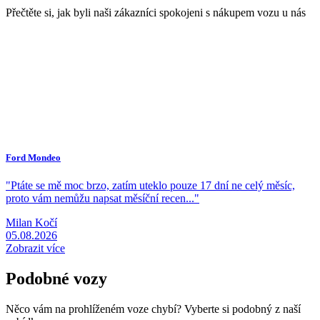
Přečtěte si, jak byli naši zákazníci spokojeni s nákupem vozu u nás
Ford Mondeo
A
"Ptáte se mě moc brzo, zatím uteklo pouze 17 dní ne celý měsíc,
"
proto vám nemůžu napsat měsíční recen..."
z
Milan Kočí
R
05.08.2026
0
Zobrazit více
Podobné vozy
Něco vám na prohlíženém voze chybí? Vyberte si podobný z naší