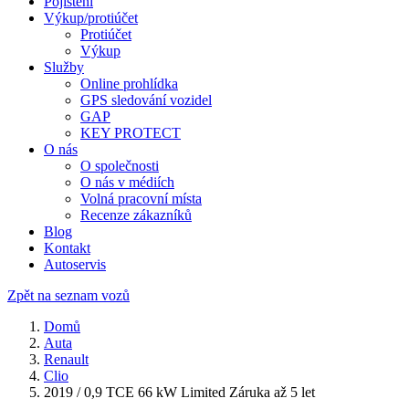
Pojištění
Výkup/protiúčet
Protiúčet
Výkup
Služby
Online prohlídka
GPS sledování vozidel
GAP
KEY PROTECT
O nás
O společnosti
O nás v médiích
Volná pracovní místa
Recenze zákazníků
Blog
Kontakt
Autoservis
Zpět na seznam vozů
Domů
Auta
Renault
Clio
2019 / 0,9 TCE 66 kW Limited Záruka až 5 let