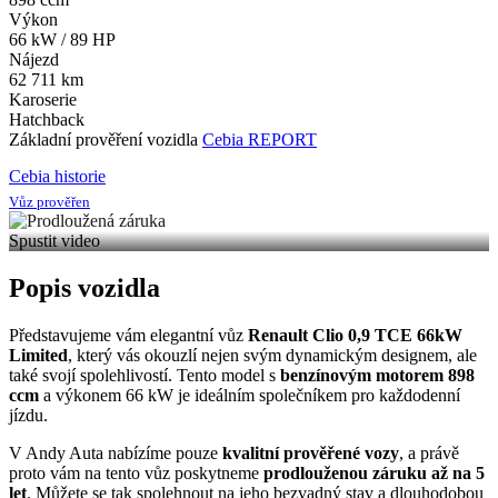
Výkon
66 kW / 89 HP
Nájezd
62 711 km
Karoserie
Hatchback
Základní prověření vozidla
Cebia REPORT
Cebia historie
Vůz prověřen
Spustit video
Popis vozidla
Představujeme vám elegantní vůz
Renault Clio 0,9 TCE 66kW
Limited
, který vás okouzlí nejen svým dynamickým designem, ale
také svojí spolehlivostí. Tento model s
benzínovým motorem 898
ccm
a výkonem 66 kW je ideálním společníkem pro každodenní
jízdu.
V Andy Auta nabízíme pouze
kvalitní prověřené vozy
, a právě
proto vám na tento vůz poskytneme
prodlouženou záruku až na 5
let
. Můžete se tak spolehnout na jeho bezvadný stav a dlouhodobou