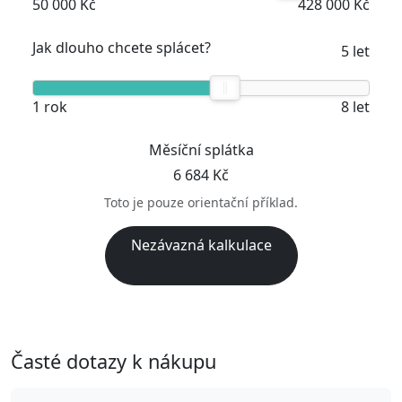
50 000 Kč
428 000 Kč
Jak dlouho chcete splácet?
5 let
1 rok
8 let
Měsíční splátka
6 684 Kč
Toto je pouze orientační příklad.
Nezávazná kalkulace
Časté dotazy k nákupu