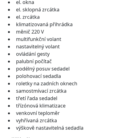
el. okna
el. sklopná zrcátka
el. zrcátka
klimatizovaná přihrádka
měnič 220 V
multifunkční volant
nastavitelný volant
ovládání gesty
palubní počítač
podélný posuv sedadel
polohovací sedadla
roletky na zadních oknech
samostmívací zrcátka
třetí řada sedadel
třízónová klimatizace
venkovní teploměr
vyhřívaná zrcátka
výškově nastavitelná sedadla