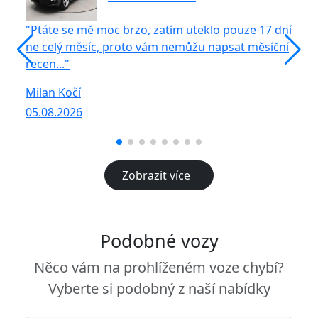
"Ptáte se mě moc brzo, zatím uteklo pouze 17 dní
"S
ne celý měsíc, proto vám nemůžu napsat měsíční
vů
recen..."
R
Milan Kočí
05
05.08.2026
Zobrazit více
Podobné vozy
Něco vám na prohlíženém voze chybí?
Vyberte si podobný z naší nabídky