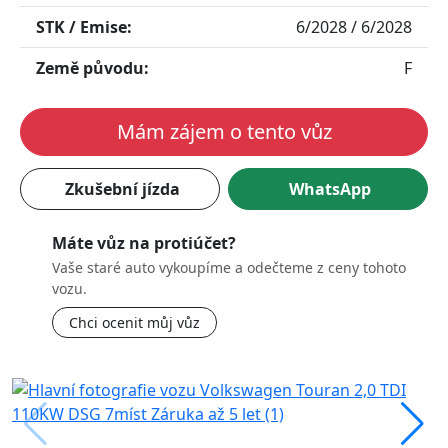
STK / Emise:
6/2028 / 6/2028
Země původu:
F
Mám zájem o tento vůz
Zkušební jízda
WhatsApp
Máte vůz na protiúčet?
Vaše staré auto vykoupíme a odečteme z ceny tohoto
vozu.
Chci ocenit můj vůz