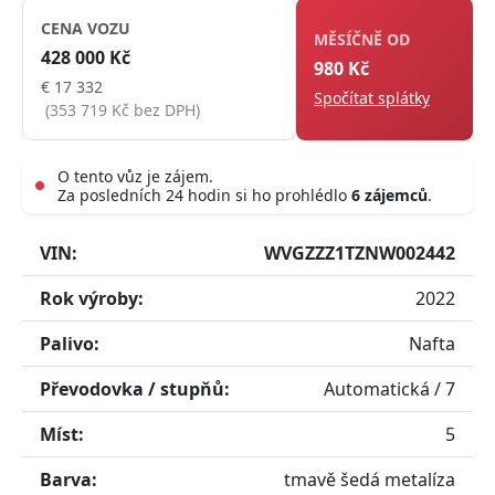
CENA VOZU
MĚSÍČNĚ OD
428 000 Kč
980 Kč
€ 17 332
Spočítat splátky
(353 719 Kč bez DPH)
O tento vůz je zájem.
Za posledních 24 hodin si ho prohlédlo
6 zájemců
.
Live
VIN:
WVGZZZ1TZNW002442
Rok výroby:
2022
Palivo:
Nafta
Převodovka / stupňů:
Automatická / 7
Míst:
5
Barva:
tmavě šedá metalíza