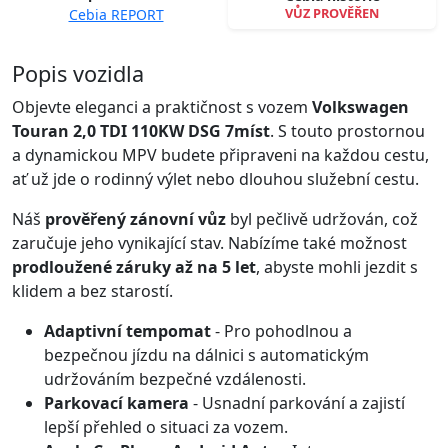
VŮZ PROVĚŘEN
Cebia REPORT
Spustit video
Popis vozidla
Objevte eleganci a praktičnost s vozem
Volkswagen
Touran 2,0 TDI 110KW DSG 7míst
. S touto prostornou
a dynamickou MPV budete připraveni na každou cestu,
ať už jde o rodinný výlet nebo dlouhou služební cestu.
Náš
prověřený zánovní vůz
byl pečlivě udržován, což
zaručuje jeho vynikající stav. Nabízíme také možnost
prodloužené záruky až na 5 let
, abyste mohli jezdit s
klidem a bez starostí.
Adaptivní tempomat
- Pro pohodlnou a
bezpečnou jízdu na dálnici s automatickým
udržováním bezpečné vzdálenosti.
Parkovací kamera
- Usnadní parkování a zajistí
lepší přehled o situaci za vozem.