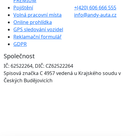
PREMIUM
Pojištění
+(420) 606 666 555
Volná pracovní místa
info@andy-auta.cz
Online prohlídka
GPS sledování vozidel
Reklamační formulář
GDPR
Společnost
IČ: 62522264, DIČ: CZ62522264
Spisová značka C 4957 vedená u Krajského soudu v
Českých Budějovicích