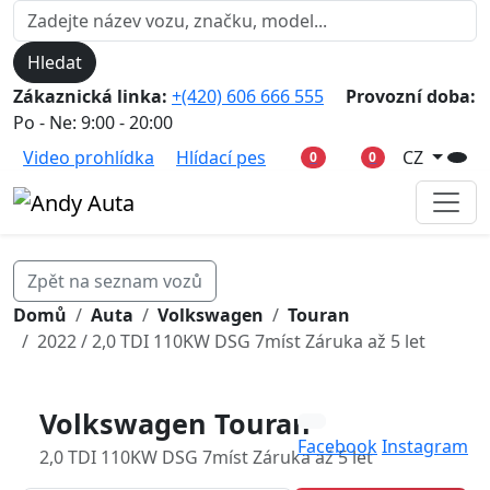
Hledat
Zákaznická linka:
+(420) 606 666 555
Provozní doba:
Po - Ne: 9:00 - 20:00
Video prohlídka
Hlídací pes
CZ
0
0
Zpět na seznam vozů
Domů
Auta
Volkswagen
Touran
2022 / 2,0 TDI 110KW DSG 7míst Záruka až 5 let
Volkswagen Touran
Facebook
Instagram
2,0 TDI 110KW DSG 7míst Záruka až 5 let