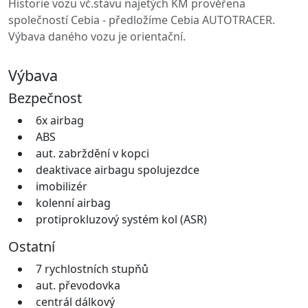
Historie vozu vč.stavu najetých KM prověřena
společností Cebia - předložíme Cebia AUTOTRACER.
Výbava daného vozu je orientační.
Výbava
Bezpečnost
6x airbag
ABS
aut. zabrždění v kopci
deaktivace airbagu spolujezdce
imobilizér
kolenní airbag
protiprokluzový systém kol (ASR)
Ostatní
7 rychlostních stupňů
aut. převodovka
centrál dálkový