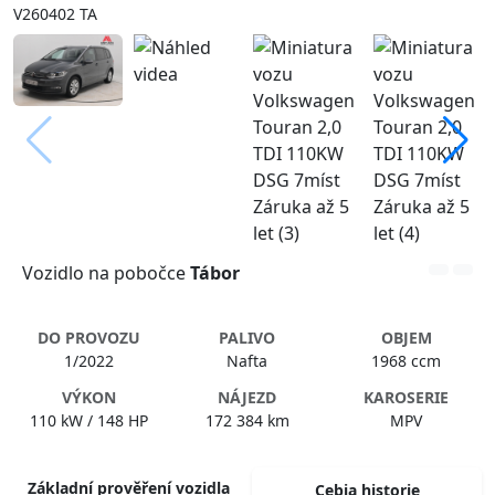
V260402 TA
Vozidlo na pobočce
Tábor
DO PROVOZU
PALIVO
OBJEM
1/2022
Nafta
1968 ccm
VÝKON
NÁJEZD
KAROSERIE
110 kW / 148 HP
172 384 km
MPV
Základní prověření vozidla
Cebia historie