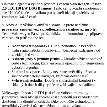
Objevte eleganci a výkon v jednom s vozem
Volkswagen Passat
2,0 TDI 110 kW DSG Business
. Tento černý kombi s motorem o
síle 110 kW je ideální volbou pro ty, kteří hledají spolehlivost a
komfort na každé cestě.
V Andy Auta věříme v důvěru a kvalitu, a proto nabízíme
prověřený zánovní vůz
s
prodlouženou zárukou až na 5 let
.
Tento Volkswagen Passat prošel důkladnou kontrolou a je připraven
vám sloužit ještě mnoho let.
Adaptivní tempomat
- Užijte si pohodlnou a bezpečnou
jízdu s automatickým udržováním bezpečné vzdálenosti od
vozidel před vámi.
Asistent jízdy v jízdním pruhu
- Zůstaňte vždy na správné
cestě s technologií, která vás jemně upozorní při neúmyslném
vybočení z pruhu.
Satelitní navigace
- Nikdy neztratíte směr díky přesné a
snadno ovladatelné navigaci, která vás dovede k cíli.
Vyhřívaná sedadla
- Dopřejte si maximální komfort i v
chladných dnech díky rychle se zahřívajícím sedadlům.
Volkswagen Passat 2,0 TDI je skvělou volbou pro rodiny i
jednotlivce, kteří hledají spolehlivost a pohodlí při každodenním
dojíždění i na dlouhých cestách. Díky pokročilé technologii a
prvotřídní výbavě si užijete každou minutu za volantem.