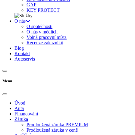
GAP
KEY PROTECT
O nás
O společnosti
O nás v médiích
Volná pracovní místa
Recenze zákazníků
Blog
Kontakt
Autoservis
Menu
Úvod
Auta
Financování
Záruka
Prodloužená záruka PREMIUM
Prodloužená záruka v ceně