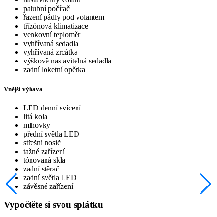
palubní počítač
řazení pádly pod volantem
třízónová klimatizace
venkovní teploměr
vyhřívaná sedadla
vyhřívaná zrcátka
výškově nastavitelná sedadla
zadní loketní opěrka
Vnější výbava
LED denní svícení
litá kola
mlhovky
přední světla LED
střešní nosič
tažné zařízení
tónovaná skla
zadní stěrač
zadní světla LED
závěsné zařízení
Vypočtěte si svou splátku