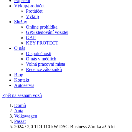
Pojištění
Výkup/protiúčet
Protiúčet
Výkup
Služby
Online prohlídka
GPS sledování vozidel
GAP
KEY PROTECT
O nás
O společnosti
O nás v médiích
Volná pracovní místa
Recenze zákazníků
Blog
Kontakt
Autoservis
Zpět na seznam vozů
Domů
Auta
Volkswagen
Passat
2024 / 2,0 TDI 110 kW DSG Business Záruka až 5 let