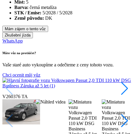
Míst:
5
Barva:
černá metalíza
STK / Emise:
5/2028 / 5/2028
Země původu:
DK
Mám zájem o tento vůz
Zkušební jízda
WhatsApp
Máte vůz na protiúčet?
Vaše staré auto vykoupíme a odečteme z ceny tohoto vozu.
Chci ocenit můj vůz
V260376 TA