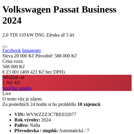
Volkswagen Passat
Business
2024
2,0 TDI 110 kW DSG Záruka až 5 let
Facebook
Instagram
Sleva 20 000 Kč
Původně: 588 000 Kč
Cena vozu
568 000 Kč
€ 23 001
(469 421 Kč bez DPH)
Měsíčně od
1 301 Kč
Spočítat splátky
Live
O tento vůz je zájem.
Za posledních 24 hodin si ho prohlédlo
10 zájemců
.
VIN:
WVWZZZ3C7RE032077
Rok výroby:
2024
Palivo:
Nafta
Převodovka / stupňů:
Automatická / 7