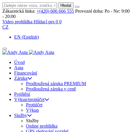
Hledat
Zákaznická linka:
+(420) 606 666 555
Provozní doba:
Po - Ne: 9:00
- 20:00
Video prohlídka
Hlídací pes
0
0
CZ
EN
(English)
Úvod
Auta
Financování
Záruka
Prodloužená záruka PREMIUM
Prodloužená záruka v ceně
Pojištění
Výkup/protiúčet
Protiúčet
Výkup
Služby
Služby
Online prohlídka
GPS sledování vozidel