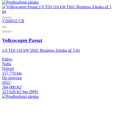
V260032 CB
Volkswagen
Passat
2,0 TDI 110 kW DSG Business Záruka až 5 let
Palivo
Nafta
Nájezd
157 770 km
Do provozu
2022
394 000 Kč
325 620 Kč bez DPH