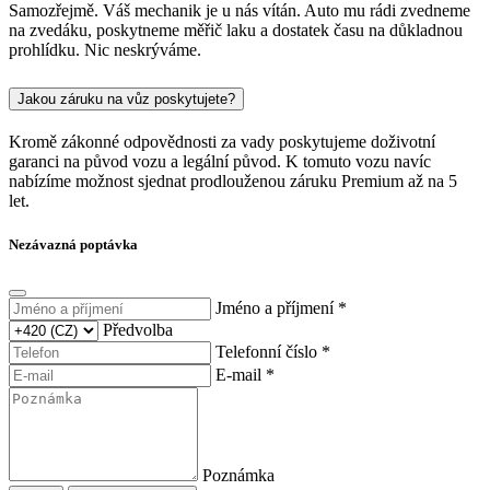
Samozřejmě. Váš mechanik je u nás vítán. Auto mu rádi zvedneme
na zvedáku, poskytneme měřič laku a dostatek času na důkladnou
prohlídku. Nic neskrýváme.
Jakou záruku na vůz poskytujete?
Kromě zákonné odpovědnosti za vady poskytujeme doživotní
garanci na původ vozu a legální původ. K tomuto vozu navíc
nabízíme možnost sjednat prodlouženou záruku Premium až na 5
let.
Nezávazná poptávka
Jméno a příjmení *
Předvolba
Telefonní číslo *
E-mail *
Poznámka