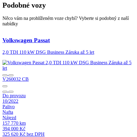
Podobné vozy
Něco vám na prohlíženém voze chybí? Vyberte si podobný z naší
nabídky
Volkswagen
Passat
2,0 TDI 110 kW DSG Business Záruka až 5 let
V260032 CB
Do provozu
10/2022
Palivo
Nafta
Nájezd
157 770 km
394 000 Kč
325 620 Kč bez DPH