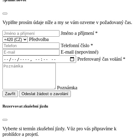
Vyplňte prosím údaje níže a my se vám ozveme v požadovaný čas.
Jméno a příjmení *
Předvolba
Telefonní číslo *
E-mail (nepovinné)
Preferovaný čas volání *
Poznámka
Zavřít
Odeslat žádost o zavolání
Rezervovat zkušební jízdu
Vyberte si termín zkušební jízdy. Vůz pro vás připravíme k
prohlídce a projetí.