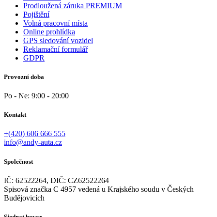
Prodloužená záruka PREMIUM
Pojištění
Volná pracovní místa
Online prohlídka
GPS sledování vozidel
Reklamační formulář
GDPR
Provozní doba
Po - Ne: 9:00 - 20:00
Kontakt
+(420) 606 666 555
info@andy-auta.cz
Společnost
IČ: 62522264, DIČ: CZ62522264
Spisová značka C 4957 vedená u Krajského soudu v Českých
Budějovicích
Sjednat hovor