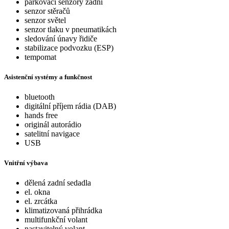
parkovací senzory zadní
senzor stěračů
senzor světel
senzor tlaku v pneumatikách
sledování únavy řidiče
stabilizace podvozku (ESP)
tempomat
Asistenční systémy a funkčnost
bluetooth
digitální příjem rádia (DAB)
hands free
originál autorádio
satelitní navigace
USB
Vnitřní výbava
dělená zadní sedadla
el. okna
el. zrcátka
klimatizovaná přihrádka
multifunkční volant
nastavitelný volant