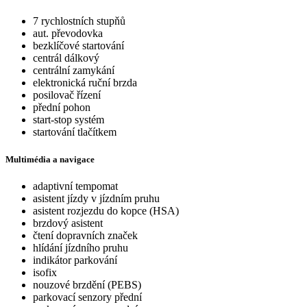
7 rychlostních stupňů
aut. převodovka
bezklíčové startování
centrál dálkový
centrální zamykání
elektronická ruční brzda
posilovač řízení
přední pohon
start-stop systém
startování tlačítkem
Multimédia a navigace
adaptivní tempomat
asistent jízdy v jízdním pruhu
asistent rozjezdu do kopce (HSA)
brzdový asistent
čtení dopravních značek
hlídání jízdního pruhu
indikátor parkování
isofix
nouzové brzdění (PEBS)
parkovací senzory přední