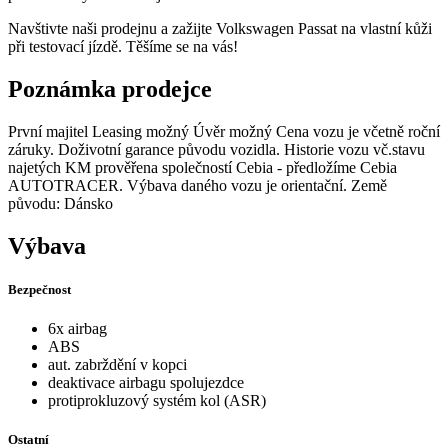
Navštivte naši prodejnu a zažijte Volkswagen Passat na vlastní kůži
při testovací jízdě. Těšíme se na vás!
Poznámka prodejce
První majitel Leasing možný Úvěr možný Cena vozu je včetně roční
záruky. Doživotní garance původu vozidla. Historie vozu vč.stavu
najetých KM prověřena společností Cebia - předložíme Cebia
AUTOTRACER. Výbava daného vozu je orientační. Země
původu: Dánsko
Výbava
Bezpečnost
6x airbag
ABS
aut. zabrždění v kopci
deaktivace airbagu spolujezdce
protiprokluzový systém kol (ASR)
Ostatní