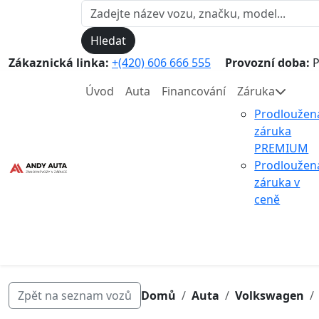
Hledat
Zákaznická linka:
+(420) 606 666 555
Provozní doba:
P
Úvod
Auta
Financování
Záruka
Prodloužen
záruka
PREMIUM
Prodloužen
záruka v
ceně
Zpět na seznam vozů
Domů
Auta
Volkswagen