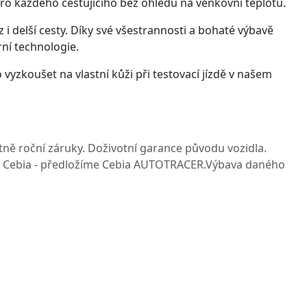
pro každého cestujícího bez ohledu na venkovní teplotu.
i delší cesty. Díky své všestrannosti a bohaté výbavě
rní technologie.
vyzkoušet na vlastní kůži při testovací jízdě v našem
ně roční záruky. Doživotní garance původu vozidla.
tí Cebia - předložíme Cebia AUTOTRACER.Výbava daného