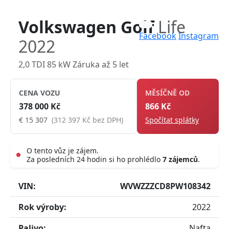
Volkswagen Golf
Life
Facebook
Instagram
2022
2,0 TDI 85 kW Záruka až 5 let
CENA VOZU
MĚSÍČNĚ OD
378 000 Kč
866 Kč
€ 15 307
(312 397 Kč bez DPH)
Spočítat splátky
O tento vůz je zájem.
Za posledních 24 hodin si ho prohlédlo
7 zájemců
.
Live
VIN:
WVWZZZCD8PW108342
Rok výroby:
2022
Palivo:
Nafta