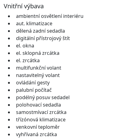
Vnitřní výbava
ambientní osvětlení interiéru
aut. klimatizace
dělená zadní sedadla
digitální přístrojový štít
el. okna
el. sklopná zrcátka
el. zrcátka
multifunkční volant
nastavitelný volant
ovládání gesty
palubní počítač
podélný posuv sedadel
polohovací sedadla
samostmívací zrcátka
třízónová klimatizace
venkovní teploměr
vyhřívaná zrcátka