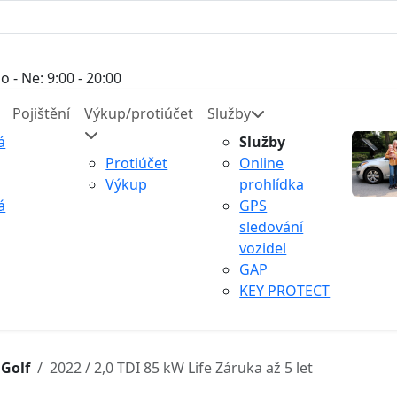
o - Ne: 9:00 - 20:00
Pojištění
Výkup/protiúčet
Služby
á
Služby
Protiúčet
Online
Výkup
prohlídka
á
GPS
sledování
vozidel
GAP
KEY PROTECT
Golf
2022 / 2,0 TDI 85 kW Life Záruka až 5 let