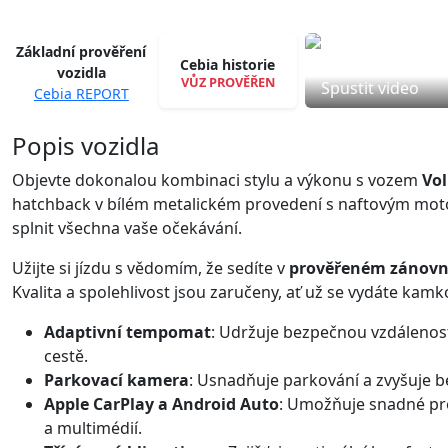
Základní prověření
Cebia historie
vozidla
VŮZ PROVĚŘEN
Spustit video
Cebia REPORT
Popis vozidla
Objevte dokonalou kombinaci stylu a výkonu s vozem
Vol
hatchback v bílém metalickém provedení s naftovým mo
splnit všechna vaše očekávání.
Užijte si jízdu s vědomím, že sedíte v
prověřeném zánovn
Kvalita a spolehlivost jsou zaručeny, ať už se vydáte kamko
Adaptivní tempomat
: Udržuje bezpečnou vzdálenost 
cestě.
Parkovací kamera
: Usnadňuje parkování a zvyšuje 
Apple CarPlay a Android Auto
: Umožňuje snadné pro
a multimédií.