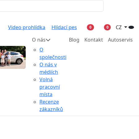
Video prohlídka
Hlídací pes
CZ
0
0
O nás
Blog
Kontakt
Autoservis
O
společnosti
O nás v
médiích
Volná
pracovní
místa
Recenze
zákazníků