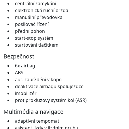
centrální zamykání
elektronická ruční brzda
manuální převodovka
posilovač řízení
přední pohon
start-stop systém
startování tlačítkem
Bezpečnost
6x airbag
ABS
aut. zabrždění v kopci
deaktivace airbagu spolujezdce
imobilizér
protiprokluzový systém kol (ASR)
Multimédia a navigace
adaptivní tempomat
asistent jízdy v jízdním pruhu