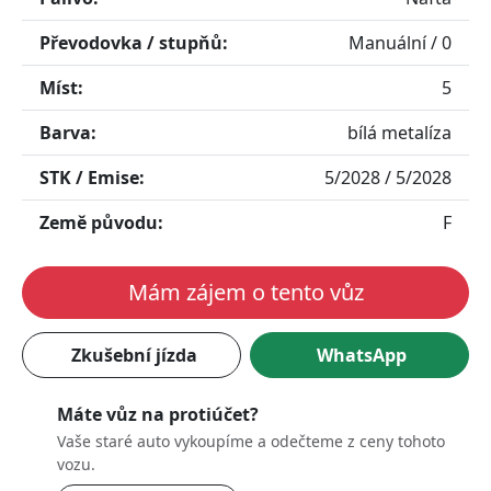
Převodovka / stupňů:
Manuální / 0
Míst:
5
Barva:
bílá metalíza
STK / Emise:
5/2028 / 5/2028
Přehrát video
Země původu:
F
Mám zájem o tento vůz
Zkušební jízda
WhatsApp
Máte vůz na protiúčet?
Vaše staré auto vykoupíme a odečteme z ceny tohoto
vozu.