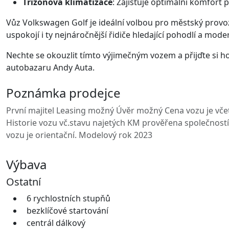
Třízónová klimatizace
: Zajišťuje optimální komfort 
Vůz Volkswagen Golf je ideální volbou pro městský provoz 
uspokojí i ty nejnáročnější řidiče hledající pohodlí a mode
Nechte se okouzlit tímto výjimečným vozem a přijďte si ho 
autobazaru Andy Auta.
Poznámka prodejce
První majitel Leasing možný Úvěr možný Cena vozu je včet
Historie vozu vč.stavu najetých KM prověřena společnos
vozu je orientační. Modelový rok 2023
Výbava
Ostatní
6 rychlostních stupňů
bezklíčové startování
centrál dálkový