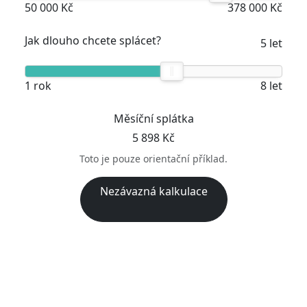
50 000 Kč
378 000 Kč
Jak dlouho chcete splácet?
5 let
1 rok
8 let
Měsíční splátka
5 898 Kč
Toto je pouze orientační příklad.
Nezávazná kalkulace