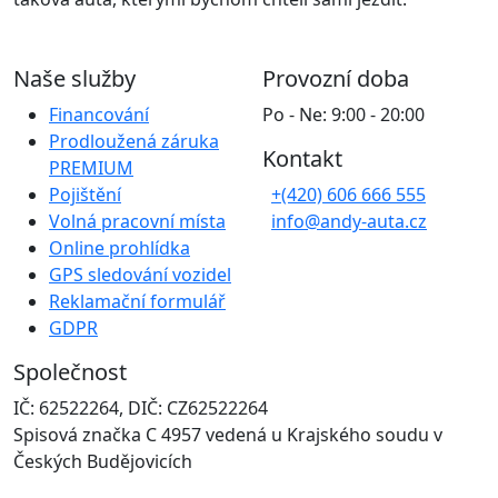
Naše služby
Provozní doba
Financování
Po - Ne: 9:00 - 20:00
Prodloužená záruka
Kontakt
PREMIUM
Pojištění
+(420) 606 666 555
Volná pracovní místa
info@andy-auta.cz
Online prohlídka
GPS sledování vozidel
Reklamační formulář
GDPR
Společnost
IČ: 62522264, DIČ: CZ62522264
Spisová značka C 4957 vedená u Krajského soudu v
Českých Budějovicích