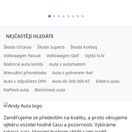
NEJČASTĚJI HLEDÁTE
Škoda Octavia
Škoda Superb
Škoda Kodiaq
Volkswagen Passat
Volkswagen Golf
Ojetá SUV
Rodinná auta kombi
Auta s automatem
Manuální převodovka
Auta s pohonem 4x4
Auta s odpočtem DPH
Auta do 300 000 Kč
Elektro auta
Naftová auta
Benzínová auta
Zaměřujeme se především na kvalitu, a proto věnujeme
výběru vozidel hodně času a pozornosti. Vybíráme
taková auta, kterými bychom chtěli sami jezdit.