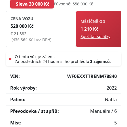
Sleva 30 000 Kč
Původně: 558 000 Kč
CENA VOZU
MĚSÍČNĚ OD
528 000 Kč
1 210 Kč
€ 21 382
Spočítat splátky
(436 364 Kč bez DPH)
O tento vůz je zájem.
Za posledních 24 hodin si ho prohlédlo
3 zájemců
.
Live
VIN:
WF0EXXTTRENM78840
Rok výroby:
2022
Palivo:
Nafta
Převodovka / stupňů:
Manuální / 6
Míst:
5