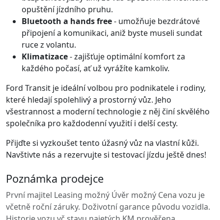
opuštění jízdního pruhu.
Bluetooth a hands free
- umožňuje bezdrátové
připojení a komunikaci, aniž byste museli sundat
ruce z volantu.
Klimatizace
- zajišťuje optimální komfort za
každého počasí, ať už vyrážíte kamkoliv.
Ford Transit je ideální volbou pro podnikatele i rodiny,
které hledají spolehlivý a prostorný vůz. Jeho
všestrannost a moderní technologie z něj činí skvělého
společníka pro každodenní využití i delší cesty.
Přijďte si vyzkoušet tento úžasný vůz na vlastní kůži.
Navštivte nás a rezervujte si testovací jízdu ještě dnes!
Poznámka prodejce
První majitel Leasing možný Úvěr možný Cena vozu je
včetně roční záruky. Doživotní garance původu vozidla.
Historie vozu vč.stavu najetých KM prověřena