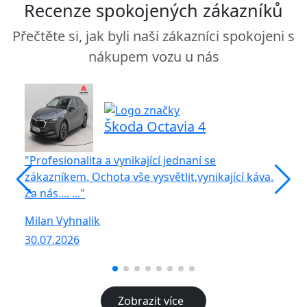
Recenze spokojených zákazníků
Přečtěte si, jak byli naši zákazníci spokojeni s
nákupem vozu u nás
Škoda Octavia 4
"Profesionalita a vynikající jednaní se
"S
zákazníkem. Ochota vše vysvětlit,vynikající káva.
b
Za nás.... ..."
vš
Milan Vyhnalik
Ja
30.07.2026
27
Zobrazit více