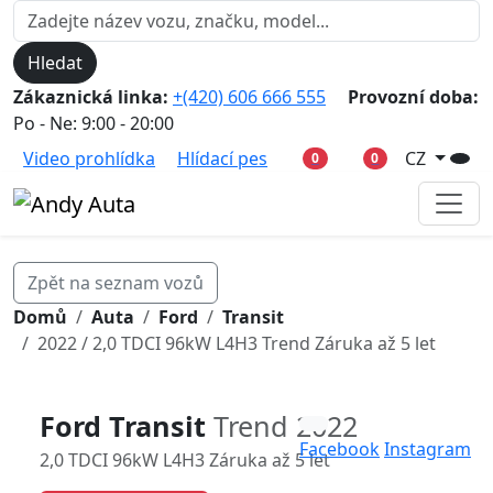
Hledat
Zákaznická linka:
+(420) 606 666 555
Provozní doba:
Po - Ne: 9:00 - 20:00
Video prohlídka
Hlídací pes
CZ
0
0
Zpět na seznam vozů
Domů
Auta
Ford
Transit
2022 / 2,0 TDCI 96kW L4H3 Trend Záruka až 5 let
Ford Transit
Trend 2022
Facebook
Instagram
2,0 TDCI 96kW L4H3 Záruka až 5 let