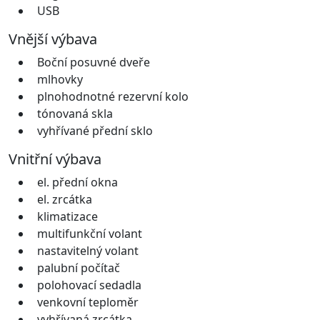
USB
Vnější výbava
Boční posuvné dveře
mlhovky
plnohodnotné rezervní kolo
tónovaná skla
vyhřívané přední sklo
Vnitřní výbava
el. přední okna
el. zrcátka
klimatizace
multifunkční volant
nastavitelný volant
palubní počítač
polohovací sedadla
venkovní teploměr
vyhřívaná zrcátka