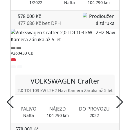
1/2022
Nafta
104 790 km
578 000 Kč
477 686 Kč bez DPH
V260433 CB
V2
VOLKSWAGEN
Crafter
2,0 TDI 103 kW L2H2 Navi Kamera Záruka až 5 let
PALIVO
NÁJEZD
DO PROVOZU
Nafta
104 790 km
2022
578 000 Kč