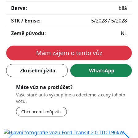
Barva:
bílá
STK / Emise:
5/2028 / 5/2028
Země původu:
NL
Mám zájem o tento vůz
Zkušební jízda
WhatsApp
Máte vůz na protiúčet?
Vaše staré auto vykoupíme a odečteme z ceny tohoto
vozu.
Chci ocenit můj vůz