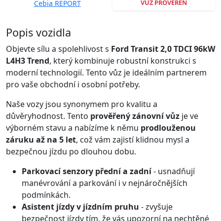
VŮZ PROVĚŘEN
Cebia REPORT
Spustit video
Popis vozidla
Objevte sílu a spolehlivost s
Ford Transit 2,0 TDCI 96kW
L4H3 Trend
, který kombinuje robustní konstrukci s
moderní technologií. Tento vůz je ideálním partnerem
pro vaše obchodní i osobní potřeby.
Naše vozy jsou synonymem pro kvalitu a
důvěryhodnost. Tento
prověřený zánovní vůz
je ve
výborném stavu a nabízíme k němu
prodlouženou
záruku až na 5 let
, což vám zajistí klidnou mysl a
bezpečnou jízdu po dlouhou dobu.
Parkovací senzory přední a zadní
- usnadňují
manévrování a parkování i v nejnáročnějších
podmínkách.
Asistent jízdy v jízdním pruhu
- zvyšuje
bezpečnost jízdy tím, že vás upozorní na nechtěné