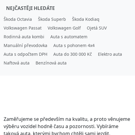
NEJČASTĚJI HLEDÁTE
Škoda Octavia
Škoda Superb
Škoda Kodiaq
Volkswagen Passat
Volkswagen Golf
Ojetá SUV
Rodinná auta kombi
Auta s automatem
Manuální převodovka
Auta s pohonem 4x4
Auta s odpočtem DPH
Auta do 300 000 Kč
Elektro auta
Naftová auta
Benzínová auta
Zaměřujeme se především na kvalitu, a proto věnujeme
výběru vozidel hodně času a pozornosti. Vybíráme
taková auta, kterými bychom chtěli sami jezdit.