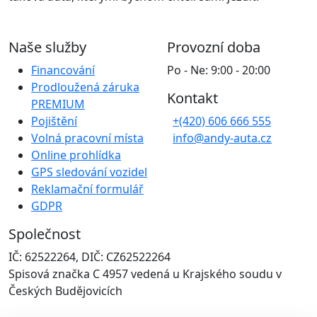
Naše služby
Provozní doba
Financování
Po - Ne: 9:00 - 20:00
Prodloužená záruka
Kontakt
PREMIUM
Pojištění
+(420) 606 666 555
Volná pracovní místa
info@andy-auta.cz
Online prohlídka
GPS sledování vozidel
Reklamační formulář
GDPR
Společnost
IČ: 62522264, DIČ: CZ62522264
Spisová značka C 4957 vedená u Krajského soudu v
Českých Budějovicích