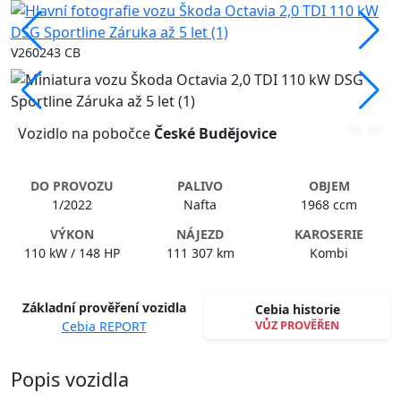
V260243 CB
Vozidlo na pobočce
České Budějovice
DO PROVOZU
PALIVO
OBJEM
1/2022
Nafta
1968 ccm
VÝKON
NÁJEZD
KAROSERIE
110 kW / 148 HP
111 307 km
Kombi
Základní prověření vozidla
Cebia historie
VŮZ PROVĚŘEN
Cebia REPORT
Spustit video
Popis vozidla