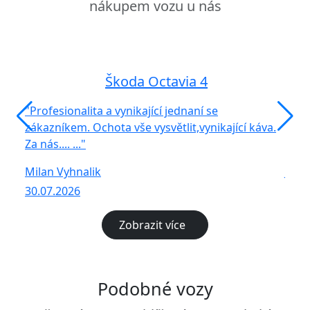
nákupem vozu u nás
Škoda Octavia 4
"Profesionalita a vynikající jednaní se
"Skv
zákazníkem. Ochota vše vysvětlit,vynikající káva.
bezp
Za nás.... ..."
vše p
Milan Vyhnalik
Jaro
30.07.2026
27.0
Zobrazit více
Podobné vozy