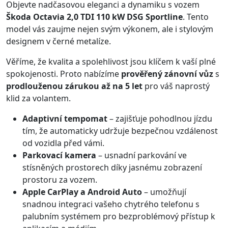
Objevte nadčasovou eleganci a dynamiku s vozem
Škoda Octavia 2,0 TDI 110 kW DSG Sportline
. Tento
model vás zaujme nejen svým výkonem, ale i stylovým
designem v černé metalíze.
Věříme, že kvalita a spolehlivost jsou klíčem k vaší plné
spokojenosti. Proto nabízíme
prověřený zánovní vůz
s
prodlouženou zárukou až na 5 let
pro váš naprostý
klid za volantem.
Adaptivní tempomat
– zajišťuje pohodlnou jízdu
tím, že automaticky udržuje bezpečnou vzdálenost
od vozidla před vámi.
Parkovací kamera
– usnadní parkování ve
stísněných prostorech díky jasnému zobrazení
prostoru za vozem.
Apple CarPlay a Android Auto
– umožňují
snadnou integraci vašeho chytrého telefonu s
palubním systémem pro bezproblémový přístup k