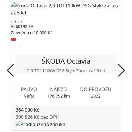
V260192 TA
V260
Zlevněno o 10 000 Kč
Zlev
ŠKODA
Octavia
2,0 TDI 110kW DSG Style Záruka až 5 let
PALIVO
NÁJEZD
DO PROVOZU
Nafta
176 792 km
2022
364 000 Kč
40
300 826 Kč bez DPH
33