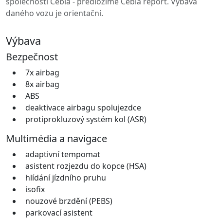
společností Cebia - předložíme Cebia report. Výbava
daného vozu je orientační.
Výbava
Bezpečnost
7x airbag
8x airbag
ABS
deaktivace airbagu spolujezdce
protiprokluzový systém kol (ASR)
Multimédia a navigace
adaptivní tempomat
asistent rozjezdu do kopce (HSA)
hlídání jízdního pruhu
isofix
nouzové brzdění (PEBS)
parkovací asistent