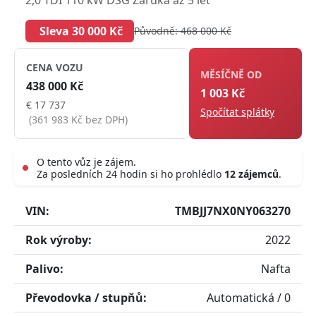
Sleva 30 000 Kč
Původně: 468 000 Kč
CENA VOZU
MĚSÍČNĚ OD
438 000 Kč
1 003 Kč
€ 17 737
Spočítat splátky
(361 983 Kč bez DPH)
O tento vůz je zájem.
Za posledních 24 hodin si ho prohlédlo
12 zájemců
.
Live
VIN:
TMBJJ7NX0NY063270
Rok výroby:
2022
Palivo:
Nafta
Převodovka / stupňů:
Automatická / 0