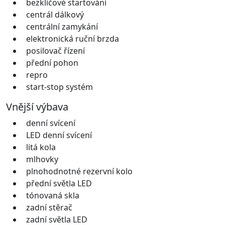
bezklíčové startování
centrál dálkový
centrální zamykání
elektronická ruční brzda
posilovač řízení
přední pohon
repro
start-stop systém
Vnější výbava
denní svícení
LED denní svícení
litá kola
mlhovky
plnohodnotné rezervní kolo
přední světla LED
tónovaná skla
zadní stěrač
zadní světla LED