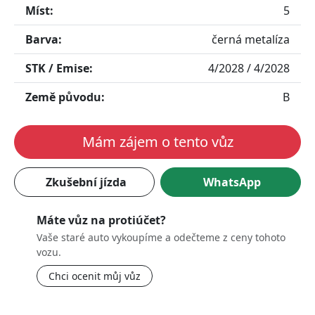
Míst:
5
Barva:
černá metalíza
STK / Emise:
4/2028 / 4/2028
Země původu:
B
Mám zájem o tento vůz
Zkušební jízda
WhatsApp
Máte vůz na protiúčet?
Vaše staré auto vykoupíme a odečteme z ceny tohoto
vozu.
Chci ocenit můj vůz