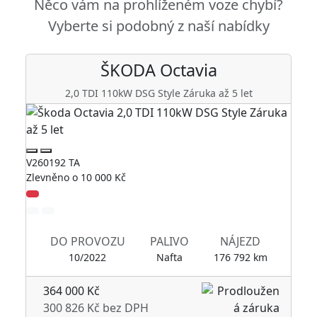
Něco vám na prohlíženém voze chybí?
Vyberte si podobný z naší nabídky
ŠKODA
Octavia
2,0 TDI 110kW DSG Style Záruka až 5 let
V260192 TA
V260
Zlevněno o 10 000 Kč
Zlev
DO PROVOZU
PALIVO
NÁJEZD
10/2022
Nafta
176 792 km
364 000 Kč
4
300 826 Kč bez DPH
3