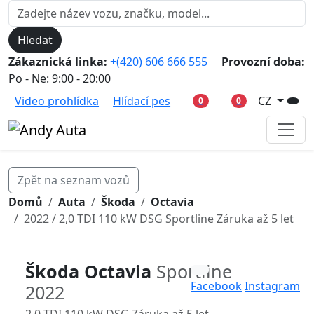
Hledat
Zákaznická linka:
+(420) 606 666 555
Provozní doba:
Po - Ne: 9:00 - 20:00
Video prohlídka
Hlídací pes
CZ
0
0
Zpět na seznam vozů
Domů
Auta
Škoda
Octavia
2022 / 2,0 TDI 110 kW DSG Sportline Záruka až 5 let
Škoda Octavia
Sportline
Facebook
Instagram
2022
2,0 TDI 110 kW DSG Záruka až 5 let