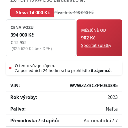
Sleva 14 000 Kč
Původně: 408 000 Kč
CENA VOZU
MĚSÍČNĚ OD
394 000 Kč
902 Kč
€ 15 955
Spočítat splátky
(325 620 Kč bez DPH)
O tento vůz je zájem.
Za posledních 24 hodin si ho prohlédlo
6 zájemců
.
Live
VIN:
WVWZZZ3CZPE034395
Rok výroby:
2023
Palivo:
Nafta
Převodovka / stupňů:
Automatická / 7