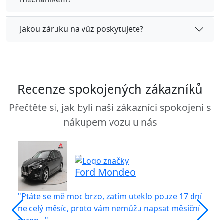
Jakou záruku na vůz poskytujete?
Recenze spokojených zákazníků
Přečtěte si, jak byli naši zákazníci spokojeni s
nákupem vozu u nás
Ford Mondeo
"Ptáte se mě moc brzo, zatím uteklo pouze 17 dní
"S
ne celý měsíc, proto vám nemůžu napsat měsíční
vů
recen..."