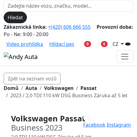
Hledat
Zákaznická linka:
+(420) 606 666 555
Provozní doba:
Po - Ne: 9:00 - 20:00
Video prohlídka
Hlídací pes
CZ
0
0
Zpět na seznam vozů
Domů
Auta
Volkswagen
Passat
2023 / 2,0 TDI 110 kW DSG Business Záruka až 5 let
Volkswagen Passat
Facebook
Instagram
Business 2023
2,0 TDI 110 kW DSG Záruka až 5 let