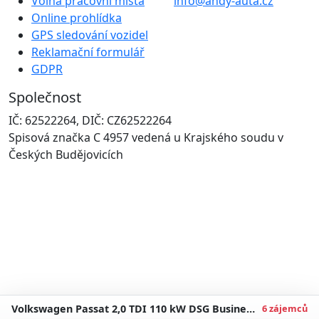
Volná pracovní místa
info@andy-auta.cz
Online prohlídka
GPS sledování vozidel
Reklamační formulář
GDPR
Společnost
IČ: 62522264, DIČ: CZ62522264
Spisová značka C 4957 vedená u Krajského soudu v
Českých Budějovicích
Volkswagen Passat 2,0 TDI 110 kW DSG Business Záruka až 5 let
6 zájemců