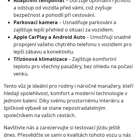
Adaptivní tempomat
– Udržuje optimální rychlost
a odstup od vozidla před vámi, což zvyšuje
bezpečnost a pohodlí při cestování.
Parkovací kamera
– Usnadňuje parkování a
zajišťuje lepší přehled o situaci za vozidlem.
Apple CarPlay a Android Auto
– Umožňují snadné
propojení vašeho chytrého telefonu s vozidlem pro
lepší zábavu a konektivitu.
Třízónová klimatizace
– Zajišťuje komfortní
teplotu pro všechny pasažéry, bez ohledu na počasí
venku.
Tento vůz je ideální pro rodiny i náročné manažery, kteří
hledají spolehlivost, komfort a moderní technologie v
jednom balení. Díky svému prostornému interiéru a
špičkové výbavě se stane nepostradatelným
společníkem na vašich cestách.
Navštivte nás a zarezervujte si testovací jízdu ještě
dnes. Přesvědčte se sami o kvalitách tohoto vozu u nás