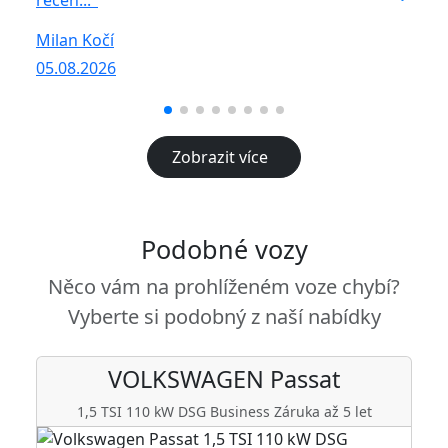
R
Milan Kočí
05
05.08.2026
Zobrazit více
Podobné vozy
Něco vám na prohlíženém voze chybí?
Vyberte si podobný z naší nabídky
VOLKSWAGEN
Passat
1,5 TSI 110 kW DSG Business Záruka až 5 let