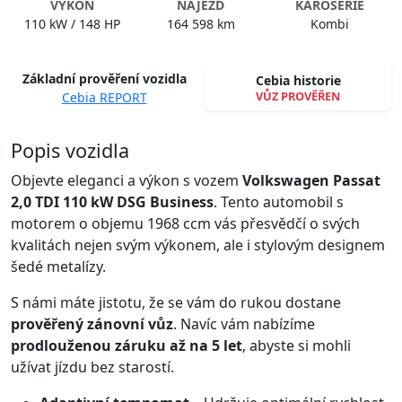
VÝKON
NÁJEZD
KAROSERIE
110 kW / 148 HP
164 598 km
Kombi
Základní prověření vozidla
Cebia historie
VŮZ PROVĚŘEN
Cebia REPORT
Spustit video
Popis vozidla
Objevte eleganci a výkon s vozem
Volkswagen Passat
2,0 TDI 110 kW DSG Business
. Tento automobil s
motorem o objemu 1968 ccm vás přesvědčí o svých
kvalitách nejen svým výkonem, ale i stylovým designem
šedé metalízy.
S námi máte jistotu, že se vám do rukou dostane
prověřený zánovní vůz
. Navíc vám nabízíme
prodlouženou záruku až na 5 let
, abyste si mohli
užívat jízdu bez starostí.