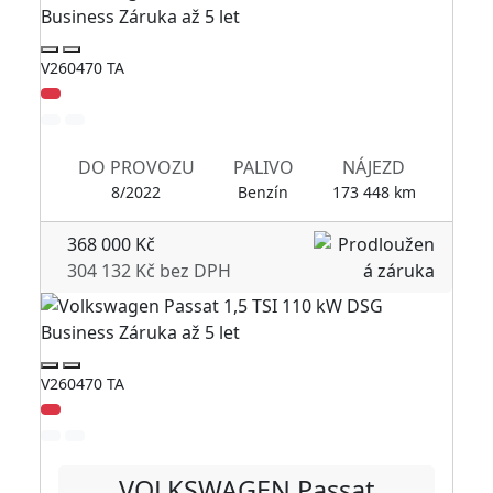
V260470 TA
V2
Zl
DO PROVOZU
PALIVO
NÁJEZD
8/2022
Benzín
173 448 km
368 000 Kč
304 132 Kč bez DPH
V260470 TA
V2
Zl
VOLKSWAGEN
Passat