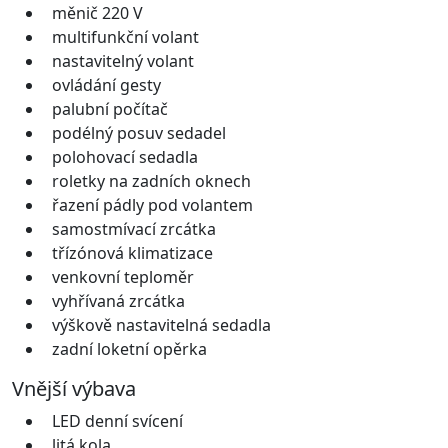
měnič 220 V
multifunkční volant
nastavitelný volant
ovládání gesty
palubní počítač
podélný posuv sedadel
polohovací sedadla
roletky na zadních oknech
řazení pádly pod volantem
samostmívací zrcátka
třízónová klimatizace
venkovní teploměr
vyhřívaná zrcátka
výškově nastavitelná sedadla
zadní loketní opěrka
Vnější výbava
LED denní svícení
litá kola