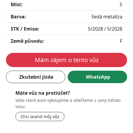
Míst:
5
Barva:
šedá metalíza
STK / Emise:
5/2028 / 5/2028
Země původu:
F
Mám zájem o tento vůz
Zkušební jízda
WhatsApp
Máte vůz na protiúčet?
Vaše staré auto vykoupíme a odečteme z ceny tohoto
vozu.
Chci ocenit můj vůz