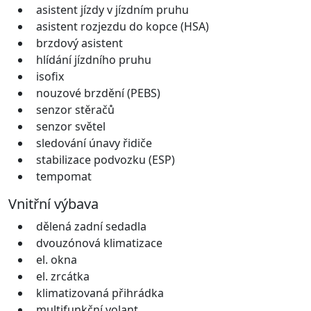
asistent jízdy v jízdním pruhu
asistent rozjezdu do kopce (HSA)
brzdový asistent
hlídání jízdního pruhu
isofix
nouzové brzdění (PEBS)
senzor stěračů
senzor světel
sledování únavy řidiče
stabilizace podvozku (ESP)
tempomat
Vnitřní výbava
dělená zadní sedadla
dvouzónová klimatizace
el. okna
el. zrcátka
klimatizovaná přihrádka
multifunkční volant