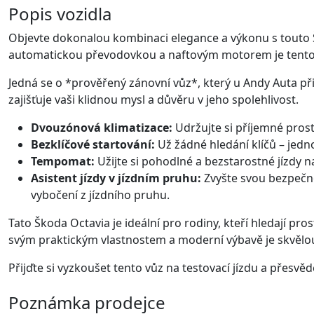
Popis vozidla
Objevte dokonalou kombinaci elegance a výkonu s touto 
automatickou převodovkou a naftovým motorem je tento vů
Jedná se o *prověřený zánovní vůz*, který u Andy Auta př
zajišťuje vaši klidnou mysl a důvěru v jeho spolehlivost.
Dvouzónová klimatizace:
Udržujte si příjemné prost
Bezklíčové startování:
Už žádné hledání klíčů – jedn
Tempomat:
Užijte si pohodlné a bezstarostné jízdy n
Asistent jízdy v jízdním pruhu:
Zvyšte svou bezpečno
vybočení z jízdního pruhu.
Tato Škoda Octavia je ideální pro rodiny, kteří hledají p
svým praktickým vlastnostem a moderní výbavě je skvělou
Přijďte si vyzkoušet tento vůz na testovací jízdu a přesvědč
Poznámka prodejce