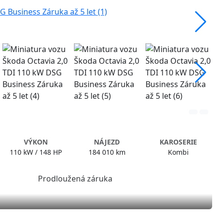
VÝKON
NÁJEZD
KAROSERIE
110 kW / 148 HP
184 010 km
Kombi