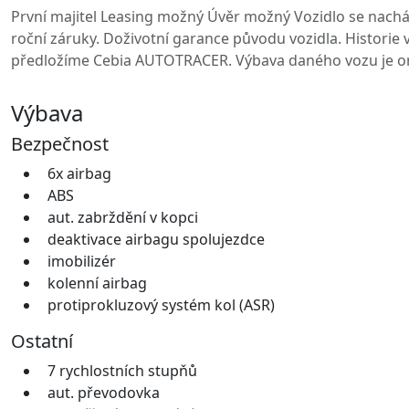
První majitel Leasing možný Úvěr možný Vozidlo se nachá
roční záruky. Doživotní garance původu vozidla. Historie
předložíme Cebia AUTOTRACER. Výbava daného vozu je or
Výbava
Bezpečnost
6x airbag
ABS
aut. zabrždění v kopci
deaktivace airbagu spolujezdce
imobilizér
kolenní airbag
protiprokluzový systém kol (ASR)
Ostatní
7 rychlostních stupňů
aut. převodovka