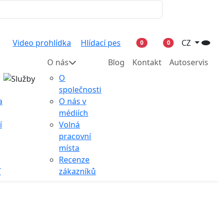
Video prohlídka
Hlídací pes
CZ
0
0
O nás
Blog
Kontakt
Autoservis
O
společnosti
a
O nás v
médiích
í
Volná
pracovní
místa
Recenze
T
zákazníků