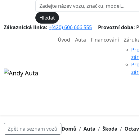
Hledat
Zákaznická linka:
+(420) 606 666 555
Provozní doba:
P
Úvod
Auta
Financování
Záruk
Pr
zá
Pr
zár
Zpět na seznam vozů
Domů
Auta
Škoda
Octav