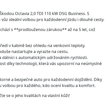
Škodou Octavia 2,0 TDI 110 kW DSG Business. S
z ideální volbou pro každodenní jízdu i dlouhé cesty.
ichází s **prodlouženou zárukou** až na 5 let, což
ředí v kabině bez ohledu na venkovní teploty.
oduše nastartujte a vyrazte na cestu.
a dálnici s automatickým udržováním rychlosti.
st díky technologii, která vás upozorní na neúmyslné
rostorné a bezpečné auto pro každodenní dojíždění. Díky
 volbou pro každého, kdo ocení kvalitu a komfort.
te se o jeho kvalitách na vlastní kůži!