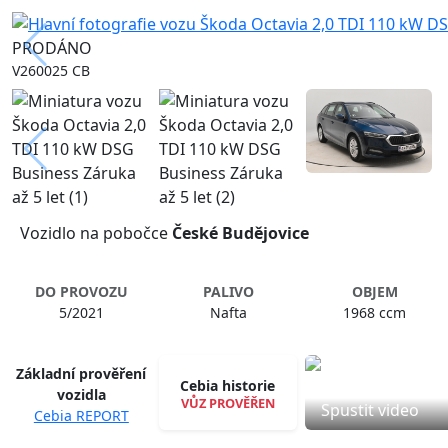
PRODÁNO
V260025 CB
Vozidlo na pobočce
České Budějovice
DO PROVOZU
PALIVO
OBJEM
5/2021
Nafta
1968 ccm
Základní prověření
Cebia historie
vozidla
VŮZ PROVĚŘEN
Spustit video
Cebia REPORT