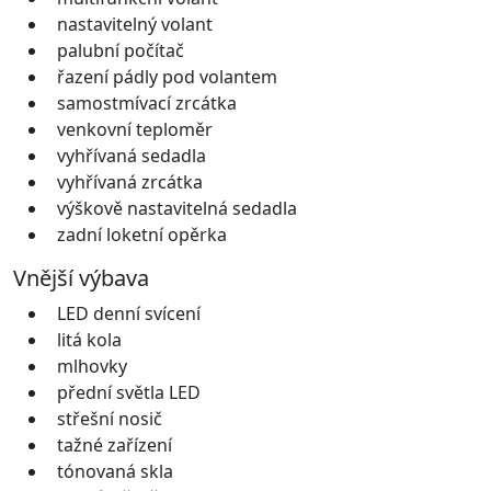
nastavitelný volant
palubní počítač
řazení pádly pod volantem
samostmívací zrcátka
venkovní teploměr
vyhřívaná sedadla
vyhřívaná zrcátka
výškově nastavitelná sedadla
zadní loketní opěrka
Vnější výbava
LED denní svícení
litá kola
mlhovky
přední světla LED
střešní nosič
tažné zařízení
tónovaná skla