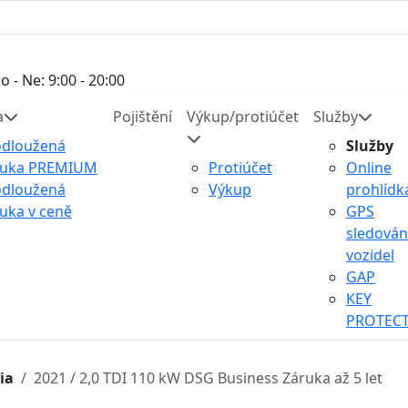
o - Ne: 9:00 - 20:00
a
Pojištění
Výkup/protiúčet
Služby
odloužená
Služby
ruka PREMIUM
Protiúčet
Online
odloužená
Výkup
prohlídk
uka v ceně
GPS
sledován
vozidel
GAP
KEY
PROTEC
ia
2021 / 2,0 TDI 110 kW DSG Business Záruka až 5 let