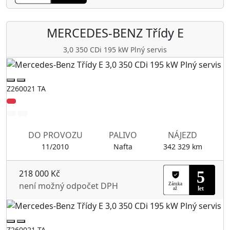
MERCEDES-BENZ
Třídy E
3,0 350 CDi 195 kW Plný servis
Z260021 TA
DO PROVOZU
PALIVO
NÁJEZD
11/2010
Nafta
342 329 km
218 000 Kč
není možný odpočet DPH
Z260021 TA