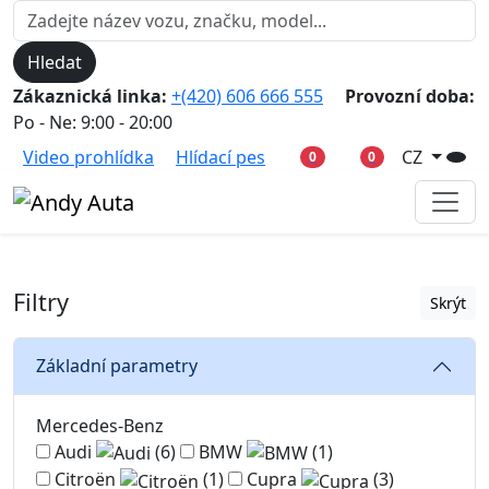
Hledat
Zákaznická linka:
+(420) 606 666 555
Provozní doba:
Po - Ne: 9:00 - 20:00
Video prohlídka
Hlídací pes
CZ
0
0
Filtry
Skrýt
Základní parametry
Mercedes-Benz
Audi
(6)
BMW
(1)
Citroën
(1)
Cupra
(3)