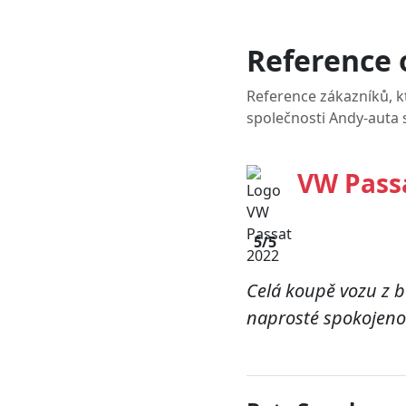
Reference 
Reference zákazníků, kt
společnosti
Andy-auta s
VW Pass
5/5
Celá koupě vozu z 
naprosté spokojenos