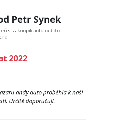
od Petr Synek
eří si zakoupili automobil u
.r.o.
at 2022
bazaru andy auto proběhla k naši
ti. Určitě doporučuji.