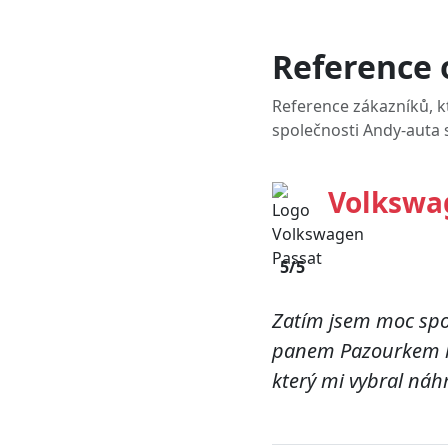
Reference 
Reference zákazníků, kt
společnosti
Andy-auta s
Volkswa
5/5
Zatím jsem moc spo
panem Pazourkem kt
který mi vybral náh