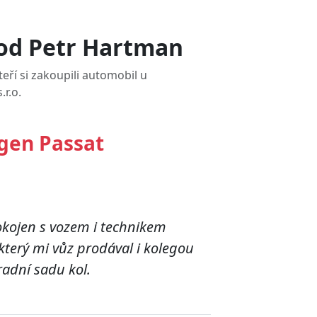
od Petr Hartman
eří si zakoupili automobil u
.r.o.
gen Passat
kojen s vozem i technikem
erý mi vůz prodával i kolegou
radní sadu kol.